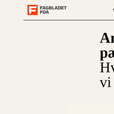
An
p
Hv
vi