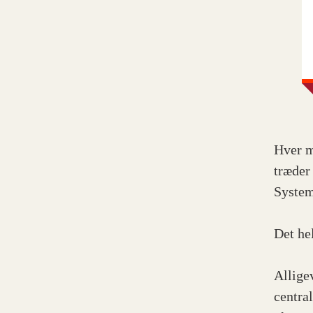
Hver m
træder
System
Det he
Allige
centra