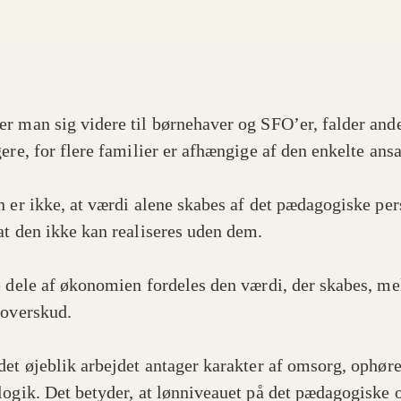
r man sig videre til børnehaver og SFO’er, falder and
ere, for flere familier er afhængige af den enkelte ansa
n er ikke, at værdi alene skabes af det pædagogiske pe
at den ikke kan realiseres uden dem.
e dele af økonomien fordeles den værdi, der skabes, m
 overskud.
det øjeblik arbejdet antager karakter af omsorg, ophøre
logik. Det betyder, at lønniveauet på det pædagogiske