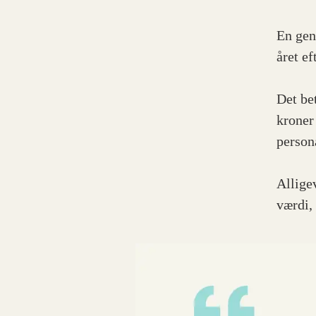
En gen
året ef
Det be
kroner
person
Allige
værdi,