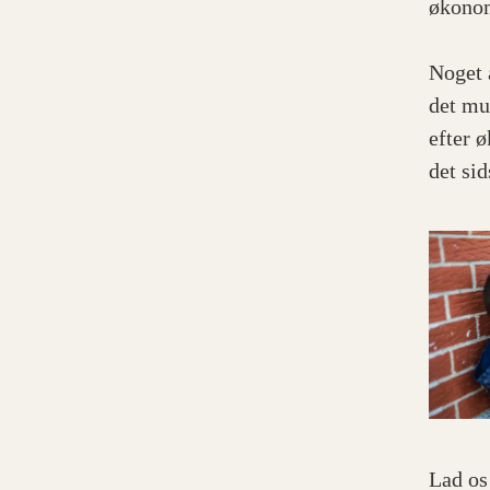
økonom
Noget 
det mu
efter 
det si
Lad os