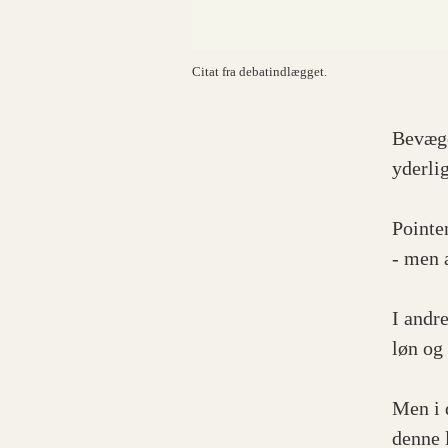
Citat fra debatindlægget.
Bevæge
yderlig
Pointe
- men 
I andr
løn og
Men i 
denne 