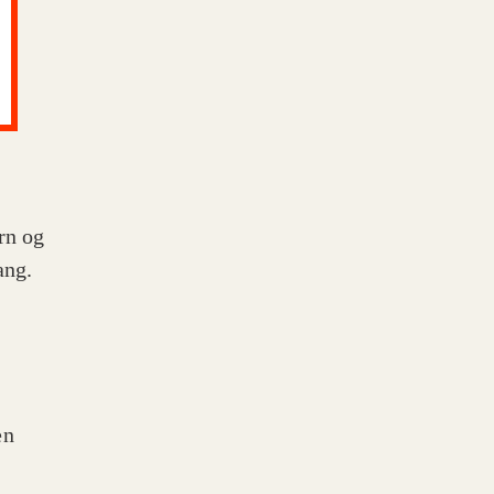
rn og
ang.
en