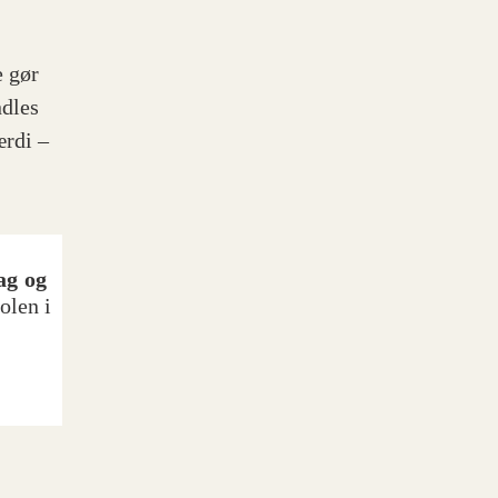
e gør
ndles
ærdi –
ag og
olen i