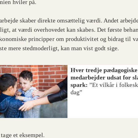
ien hviler på.
arbejde skaber direkte omsættelig værdi. Andet arbejd
ligt, at værdi overhovedet kan skabes. Det første beha
økonomiske principper om produktivitet og bidrag til v
dste mere stedmoderligt, kan man vist godt sige.
Hver tredje pædagogiske
medarbejder udsat for sl
spark:
”Et vilkår i folkesk
dag”
 tage et eksempel.