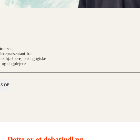
ørensen,
idsrepræsentant for
edhjælpere, pædagogiske
r og dagplejere
S OP
Dette er et debatindlæg