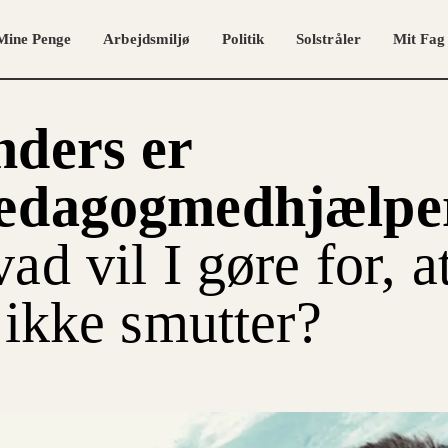
Mine Penge
Arbejdsmiljø
Politik
Solstråler
Mit Fag
ders er
ædagogmedhjælpe
ad vil I gøre for, a
 ikke smutter?