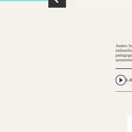
Anders S
fællestill
pædagogm
assistente
LÆ