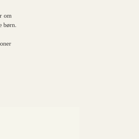
er om
e børn.
ioner