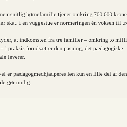
nemsnitlig børnefamilie tjener omkring 700.000 kron
ter skat. I en vuggestue er normeringen én voksen til tr
tyder, at indkomsten fra tre familier – omkring to mill
 – i praksis forudsætter den pasning, det pædagogiske
ale leverer.
vel er pædagogmedhjælperes løn kun en lille del af den
 de gør mulig.