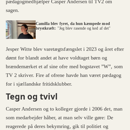
pædagogmedhjælper Casper Andersen til TV2 om
sagen.
Camilla blev fyret, da hun kæmpede mod
brystkræft:
"Jeg blev rasende og ked af det"
Jesper Witte blev varetægtsfængslet i 2023 og året efter
dømt for blandt andet at have voldtaget børn og
brændemærket et af sine ofre med bogstavet ”W”, som
TV 2 skriver. Fire af ofrene havde han været pædagog
for i sjællandske fritidsklubber.
Tegn og tvivl
Casper Andersen og to kolleger gjorde i 2006 det, man
som medarbejder håber, at man selv ville gøre: De
reagerede på deres bekymring, gik til politiet og