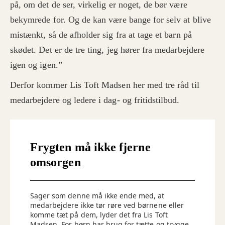
på, om det de ser, virkelig er noget, de bør være
Sagen fortælles også i RadioIIII’s podcast
Vores
lille hemmelighed
.
bekymrede for. Og de kan være bange for selv at blive
mistænkt, så de afholder sig fra at tage et barn på
Kilde: TV2 og RadioIIII
skødet. Det er de tre ting, jeg hører fra medarbejdere
igen og igen.”
Derfor kommer Lis Toft Madsen her med tre råd til
medarbejdere og ledere i dag- og fritidstilbud.
Frygten må ikke fjerne
omsorgen
Sager som denne må ikke ende med, at
medarbejdere ikke tør røre ved børnene eller
komme tæt på dem, lyder det fra Lis Toft
Madsen. For børn har brug for tætte og trygge