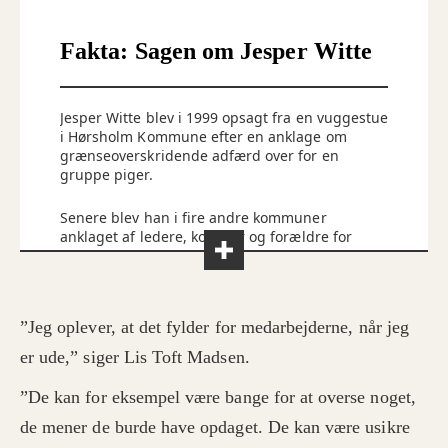
Fakta: Sagen om Jesper Witte
Jesper Witte blev i 1999 opsagt fra en vuggestue
i Hørsholm Kommune efter en anklage om
grænseoverskridende adfærd over for en
gruppe piger.
Senere blev han i fire andre kommuner
anklaget af ledere, kolleger og forældre for
seksuelle overgreb, vold eller
grænseoverskridende adfærd over for børn.
Ifølge TV 2 og Radio4 blev han politianmeldt
”Jeg oplever, at det fylder for medarbejderne, når jeg
mindst tre gange - i 2006, 2010 og 2012 - uden
at det førte til dom.
er ude,” siger Lis Toft Madsen.
”De kan for eksempel være bange for at overse noget,
I 2023 blev Jesper Witte dømt til forvaring. Han
har anket dommen til landsretten.
de mener de burde have opdaget. De kan være usikre