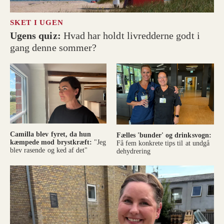
SKET I UGEN
Ugens quiz:
Hvad har holdt livredderne godt i
gang denne sommer?
Camilla blev fyret, da hun
Fælles 'bunder' og drinksvogn:
kæmpede mod brystkræft:
"Jeg
Få fem konkrete tips til at undgå
blev rasende og ked af det"
dehydrering