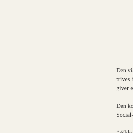
Den vi
trives 
giver 
Den ko
Social
”Ældre