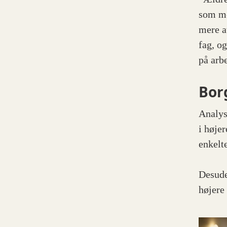
som me
mere at
fag, og
på arb
Bor
Analys
i høje
enkelt
Desude
højere