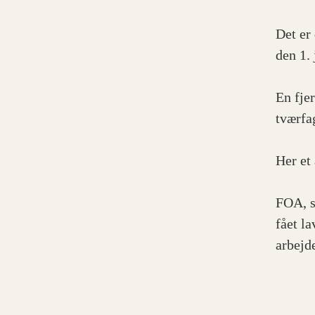
Det er
den 1. 
En fje
tværfag
Her et 
FOA, s
fået l
arbejde