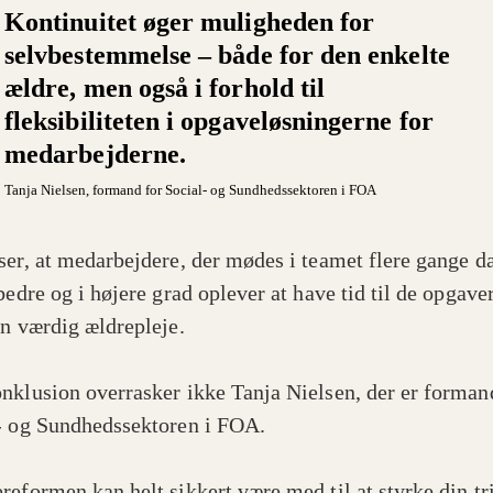
Kontinuitet øger muligheden for
selvbestemmelse – både for den enkelte
ældre, men også i forhold til
fleksibiliteten i opgaveløsningerne for
medarbejderne.
Tanja Nielsen
, formand for Social- og Sundhedssektoren i FOA
ser, at medarbejdere, der mødes i teamet flere gange da
bedre og i højere grad oplever at have tid til de opgaver
en værdig ældrepleje.
nklusion overrasker ikke Tanja Nielsen, der er forman
- og Sundhedssektoren i FOA.
reformen kan helt sikkert være med til at styrke din tr