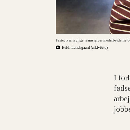
Faste, tværfaglige teams giver medarbejderne be
Heidi Lundsgaard (arkivfoto)
I fo
fødse
arbej
jobbe