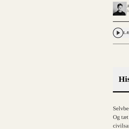
A
J
LÆ
Hi
Selvbe
Og tæt
civils