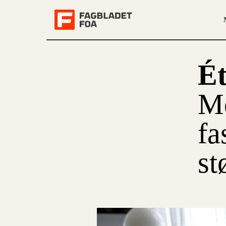
Ét
Me
fa
st