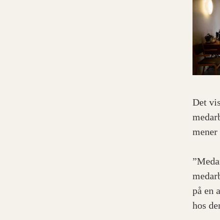
Det vis
medarb
mener 
”Medar
medarb
på en 
hos de