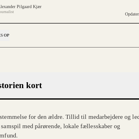
lexander Pilgaard Kjær
ournalist
Opdate
S OP
storien kort
stemmelse for den ældre. Tillid til medarbejdere og le
 samspil med pårørende, lokale fællesskaber og
amfund.