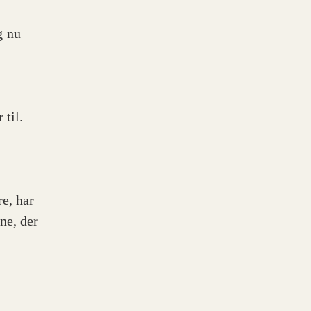
g nu –
 til.
e, har
ne, der