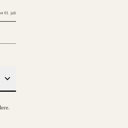
ret
01. juli
dere.