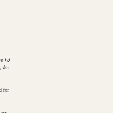
gligt,
, der
d for
ivsel