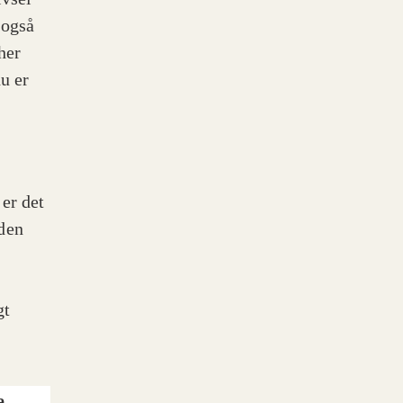
 også
her
du er
 er det
den
gt
e