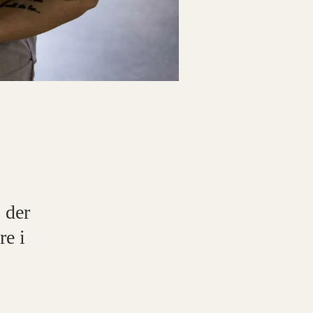
 der
re i