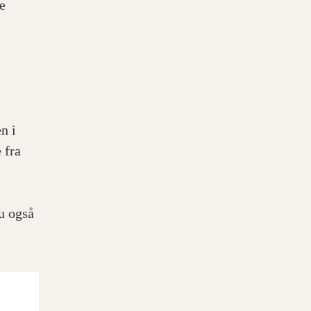
e
n i
 fra
u også