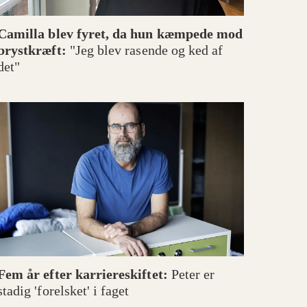
Camilla blev fyret, da hun kæmpede mod
brystkræft:
"Jeg blev rasende og ked af
det"
Fem år efter karriereskiftet:
Peter er
stadig 'forelsket' i faget