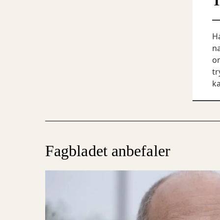
T
Ha
næ
om
tr
k
Fagbladet anbefaler