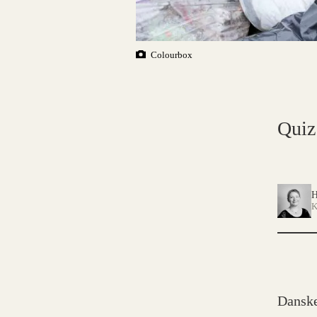
Colourbox
Quiz
H
K
Danske