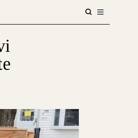
vi
te