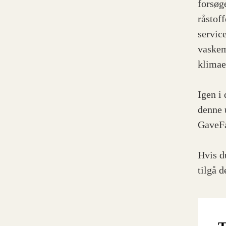
forsøg
råstof
service
vaskem
klimae
Igen i
denne 
GaveFa
Hvis d
tilgå 