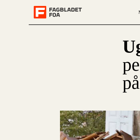
U
pe
på