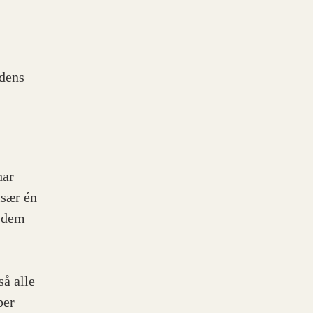
rdens
har
især én
e dem
så alle
ber