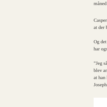
måned
Casper
at der 
Og det
har og
”Jeg s
blev a
at han 
Joseph