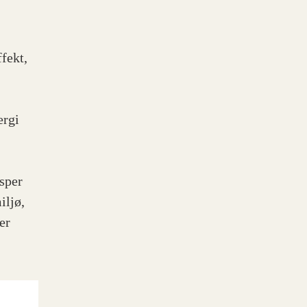
ffekt,
ergi
sper
iljø,
er