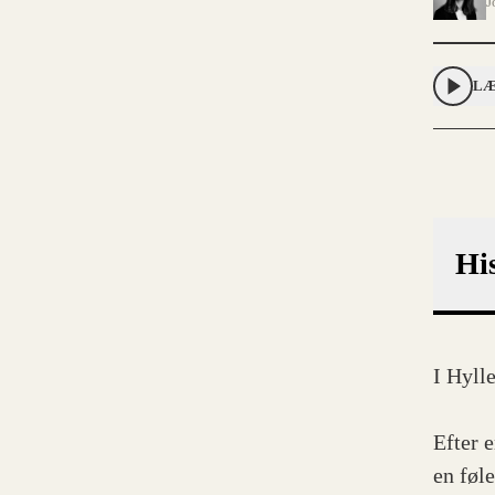
J
LÆ
Hi
I Hyll
Efter 
en føle