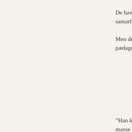
De hav
samarb
Men de
pædag
”Han k
masse 