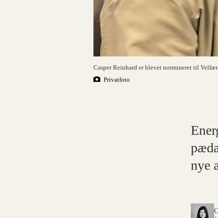
Casper Reinhard er blevet normineret til Velfæ
Privatfoto
Ener
pæda
nye 
C