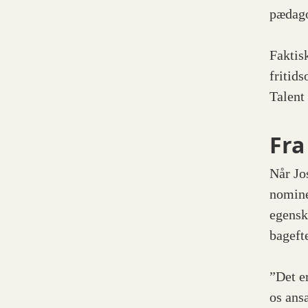
pædago
Faktis
fritid
Talent
Fra
Når Jo
nomine
egensk
bagefte
”Det er
os ansa