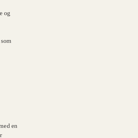
e og
t som
 med en
r