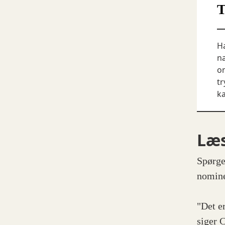
T
Ha
næ
om
tr
k
Læ
Spørge
nomin
"Det e
siger 