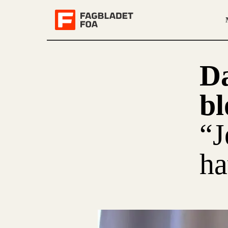
Da
bl
“J
ha