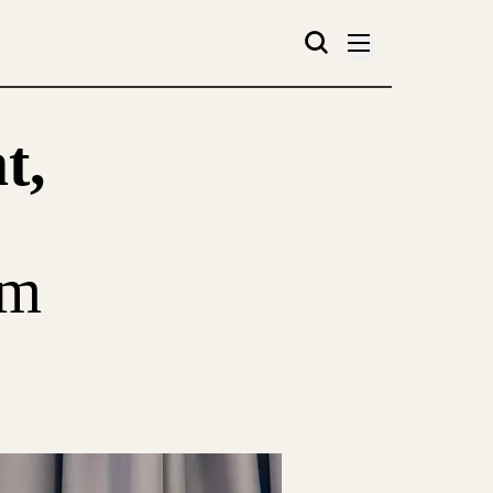
t,
am