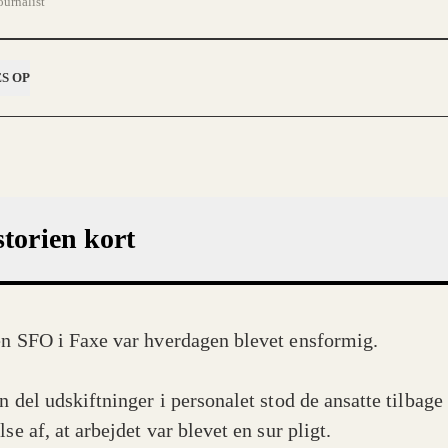
ournalist
S OP
storien kort
en SFO i Faxe var hverdagen blevet ensformig.
en del udskiftninger i personalet stod de ansatte tilbag
lse af, at arbejdet var blevet en sur pligt.