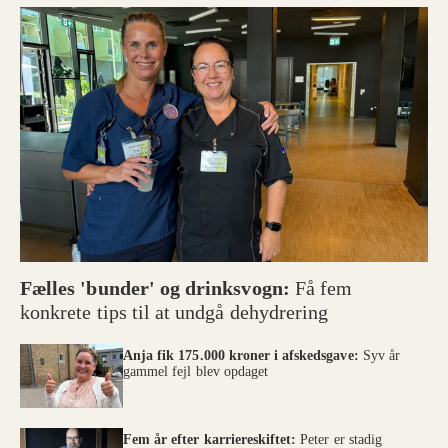
Fælles 'bunder' og drinksvogn:
Få fem
konkrete tips til at undgå dehydrering
Anja fik 175.000 kroner i afskedsgave:
Syv år
gammel fejl blev opdaget
Fem år efter karriereskiftet:
Peter er stadig