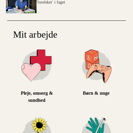
'forelsket' i faget
Mit arbejde
Pleje, omsorg &
Børn & unge
sundhed