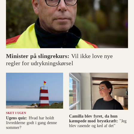
Minister på slingrekurs:
Vil ikke love nye
regler for udrykningskørsel
SKET I UGEN
Camilla blev fyret, da hun
Ugens quiz:
Hvad har holdt
kæmpede mod brystkræft:
"Jeg
livredderne godt i gang denne
blev rasende og ked af det"
sommer?