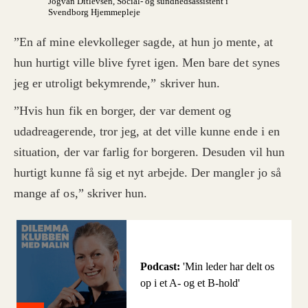
Jógvan Ditlevsen
, Social- og sundhedsassistent i
Svendborg Hjemmepleje
”En af mine elevkolleger sagde, at hun jo mente, at
hun hurtigt ville blive fyret igen. Men bare det synes
jeg er utroligt bekymrende,” skriver hun.
”Hvis hun fik en borger, der var dement og
udadreagerende, tror jeg, at det ville kunne ende i en
situation, der var farlig for borgeren. Desuden vil hun
hurtigt kunne få sig et nyt arbejde. Der mangler jo så
mange af os,” skriver hun.
Podcast:
'Min leder har delt os
op i et A- og et B-hold'