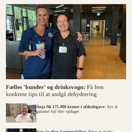
Fælles 'bunder' og drinksvogn:
Få fem
konkrete tips til at undgå dehydrering
Anja fik 175.000 kroner i afskedsgave:
Syv år
gammel fejl blev opdaget
Fem år efter karriereskiftet:
Peter er stadig