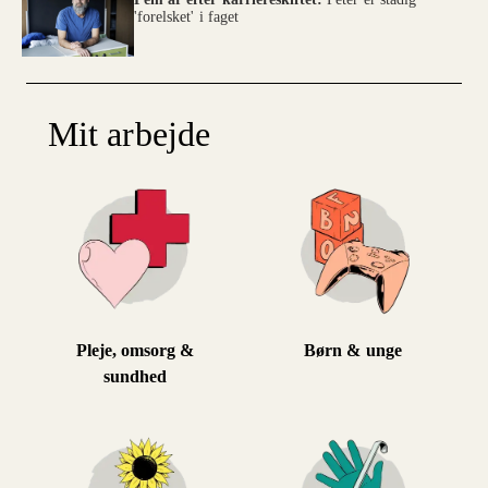
'forelsket' i faget
Mit arbejde
Pleje, omsorg &
Børn & unge
sundhed