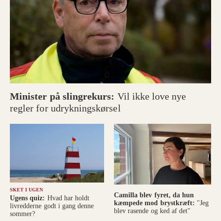
Minister på slingrekurs:
Vil ikke love nye
regler for udrykningskørsel
SKET I UGEN
Camilla blev fyret, da hun
Ugens quiz:
Hvad har holdt
kæmpede mod brystkræft:
"Jeg
livredderne godt i gang denne
blev rasende og ked af det"
sommer?