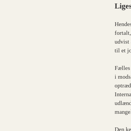
Lige
Hendes
fortal
udvist
til et
Fælles
i mods
optræd
Interna
udlænd
mangel
Den ke