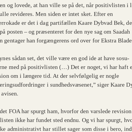
en og lovede, at han ville se på det, når positivlisten i 
ulle revideres. Men siden er intet sket. Efter en
errokade er det i dag partifællen Kaare Dybvad Bek, de
 på posten – og præsenteret for den nye sag om Saadah
 gentager han forgængerens ord over for Ekstra Blade
ynes sådan set, det ville være en god ide at have sosu-
rne med på positivlisten (…) Det er noget, vi har haft 
sion om i længere tid. At der selvfølgelig er nogle
teringsudfordringer i sundhedsvæsenet,” siger Kaare 
 avisen.
det FOA har spurgt ham, hvorfor den varslede revision
vlisten ikke har fundet sted endnu. Og vi har spurgt, hv
e administrativt har stillet sager som disse i bero, ind