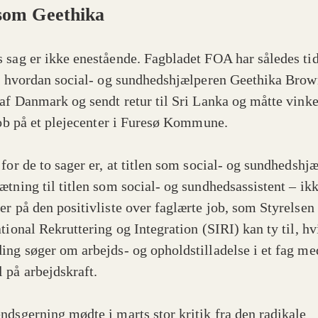
som Geethika
 sag er ikke enestående. Fagbladet FOA har således tid
t, hvordan social- og sundhedshjælperen Geethika Brow
 af Danmark og sendt retur til Sri Lanka og måtte vinke
 job på et plejecenter i Furesø Kommune.
 for de to sager er, at titlen som social- og sundhedshj
ætning til titlen som social- og sundhedsassistent – ik
er på den positivliste over faglærte job, som Styrelsen 
tional Rekruttering og Integration (SIRI) kan ty til, hv
ing søger om arbejds- og opholdstilladelse i et fag me
 på arbejdskraft.
ndsgerning mødte i marts stor kritik fra den radikale