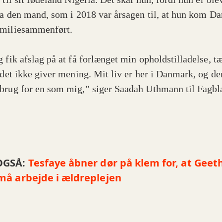
fra den mand, som i 2018 var årsagen til, at hun kom D
miliesammenført.
g fik afslag på at få forlænget min opholdstilladelse, t
 det ikke giver mening. Mit liv er her i Danmark, og der
brug for en som mig,” siger Saadah Uthmann til Fagbl
OGSÅ:
Tesfaye åbner dør på klem for, at Geet
må arbejde i ældreplejen