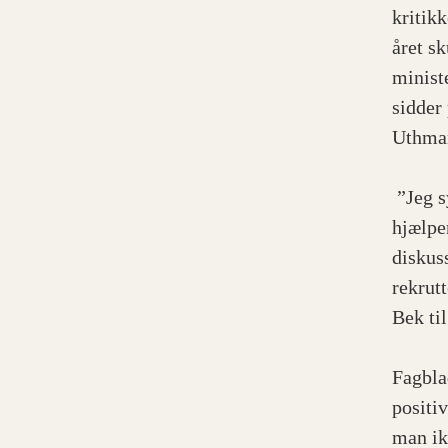
kritikk
året sk
minist
sidder
Uthman
”Jeg s
hjælpe
diskus
rekrut
Bek til
Fagbla
positi
man ikk