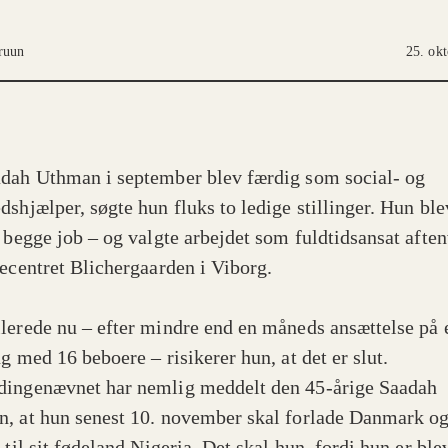
ruun
25. ok
dah Uthman i september blev færdig som social- og
dshjælper, søgte hun fluks to ledige stillinger. Hun ble
t begge job – og valgte arbejdet som fuldtidsansat afte
jecentret Blichergaarden i Viborg.
lerede nu – efter mindre end en måneds ansættelse på 
g med 16 beboere – risikerer hun, at det er slut.
ingenævnet har nemlig meddelt den 45-årige Saadah
, at hun senest 10. november skal forlade Danmark og
 til sit fødeland Nigeria. Det skal hun, fordi hun er ble