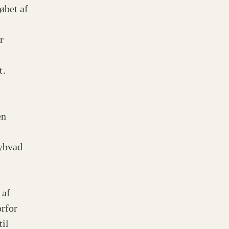
løbet af
r
t.
en
Dybvad
 af
orfor
til