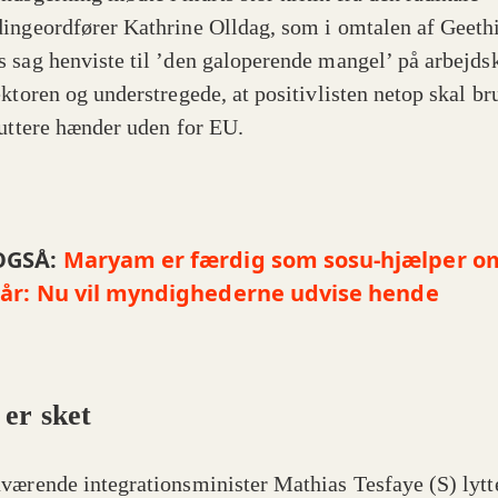
ingeordfører Kathrine Olldag, som i omtalen af Geeth
 sag henviste til ’den galoperende mangel’ på arbejdsk
ktoren og understregede, at positivlisten netop skal bru
ruttere hænder uden for EU.
OGSÅ:
Maryam er færdig som sosu-hjælper o
 år: Nu vil myndighederne udvise hende
 er sket
værende integrationsminister Mathias Tesfaye (S) lytte