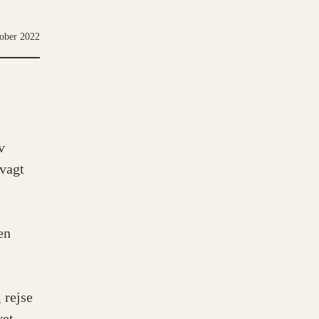
tober 2022
v
nvagt
en
 rejse
vet