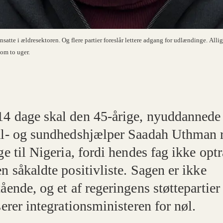
nsatte i ældresektoren. Og flere partier foreslår lettere adgang for udlændinge. All
om to uger.
4 dage skal den 45-årige, nyuddannede
al- og sundhedshjælper Saadah Uthman r
ge til Nigeria, fordi hendes fag ikke opt
n såkaldte positivliste. Sagen er ikke
ående, og et af regeringens støttepartier
serer integrationsministeren for nøl.