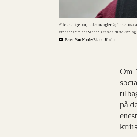
Alle er enige om, at der mangler faglærte sosu-a
sundhedshjælper Saadah Uthman til udvisning 
Ernst Van Norde/Ekstra Bladet
Om 1
soci
tilba
på de
enest
kriti