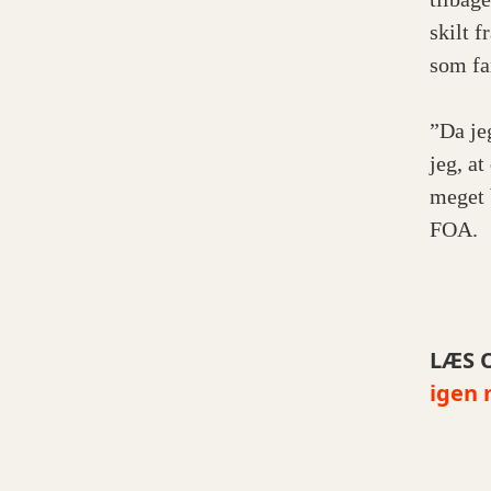
skilt 
som fa
”Da je
jeg, at
meget 
FOA.
LÆS 
igen 