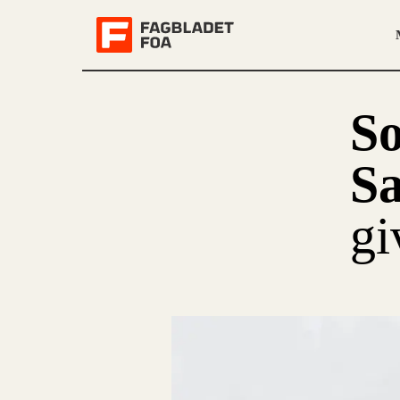
So
Sa
gi