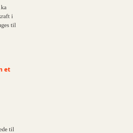
ika
raft i
ges til
m et
de til