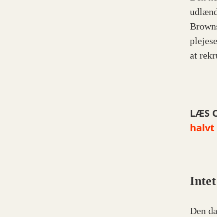
udlænd
Browns
plejese
at rek
LÆS 
halvt
Intet
Den da