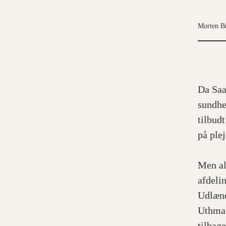
Morten B
Da Saa
sundhe
tilbud
på ple
Men al
afdelin
Udlænd
Uthman
tilbage