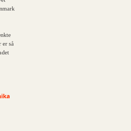
anmark
ænkte
 er så
adet
hika