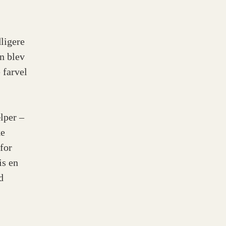
ligere
n blev
 farvel
ælper –
ke
for
is en
d