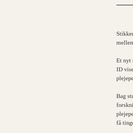
Stikke
mellem
Et nyt
ID vis
plejep
Bag st
forskn
plejep
få ting