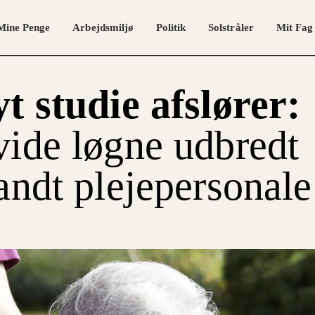
Mine Penge
Arbejdsmiljø
Politik
Solstråler
Mit Fag
t studie afslører:
ide løgne udbredt
andt plejepersonale