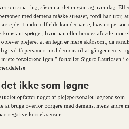
ver om små ting, såsom at det er søndag hver dag. Elle
 personen med demens måske stresset, fordi han tror, at
å arbejde. I andre tilfælde kan det være, hvis en person
 konstant spørger, hvor han eller hendes afdøde mor el
r oplever plejere, at en løgn er mere skånsomt, da sand
ligt vil få personen med demens til at gå igennem sor
t miste forældrene igen,” fortæller Sigurd Lauridsen i 
meddelelse.
 det ikke som løgne
 studiet opfatter noget af plejepersonalet løgnene som
me at bruge overfor borgere med demens, mens andre m
 har negative konsekvenser.