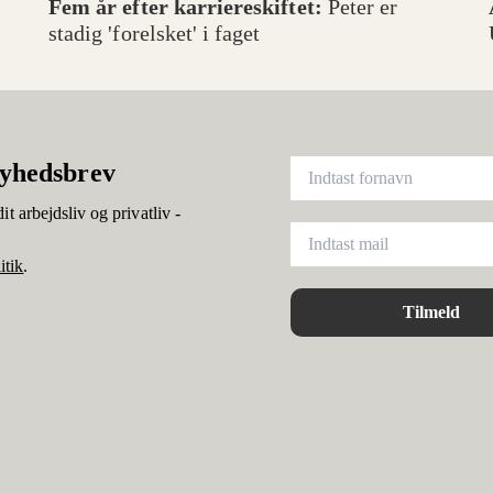
Fem år efter karriereskiftet:
Peter er
stadig 'forelsket' i faget
nyhedsbrev
it arbejdsliv og privatliv -
itik
.
Tilmeld