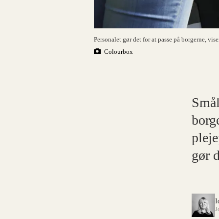
Personalet gør det for at passe på borgerne, vise
Colourbox
Smål
borg
pleje
gør d
I
J