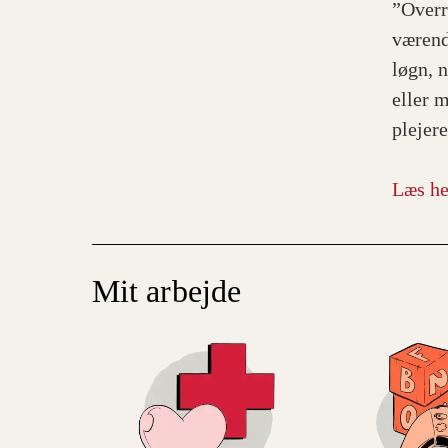
”Overr
værend
løgn, 
eller 
plejer
Læs he
Mit arbejde