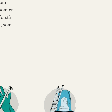
som
 som en
forstå
d, som