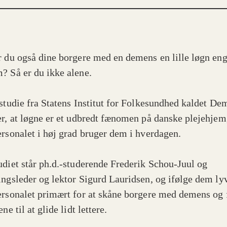
r du også dine borgere med en demens en lille løgn eng
? Så er du ikke alene.
 studie fra Statens Institut for Folkesundhed kaldet De
er, at løgne er et udbredt fænomen på danske plejehjem,
ersonalet i høj grad bruger dem i hverdagen.
udiet står ph.d.-studerende Frederik Schou-Juul og
ingsleder og lektor Sigurd Lauridsen, og ifølge dem ly
ersonalet primært for at skåne borgere med demens og f
ene til at glide lidt lettere.