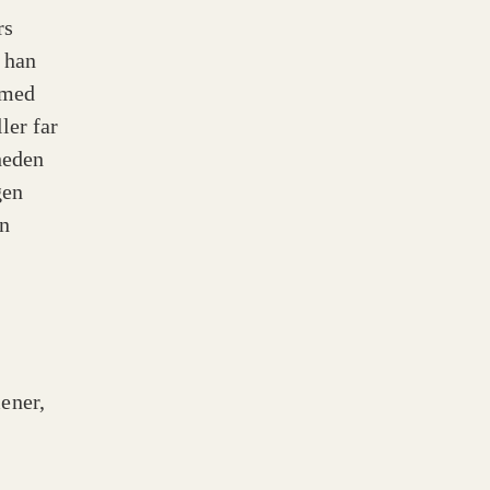
rs
 han
 med
ler far
heden
gen
en
ener,