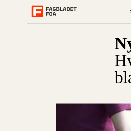
Ny
Hv
bl