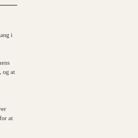
ang i
mens
 og at
ver
or at