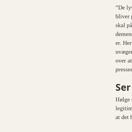
”De ly
bliver
skal p
demens
er. He
uvæger
over a
presse
Ser
Ifølge
legiti
at det