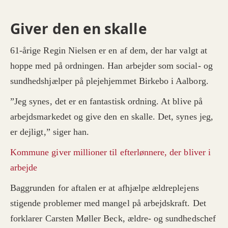
• På den enkelte arbejdsplads vil der være
vil sige, at man har udskudt sin efterløn i 5 år.
mulighed for at indgå aftaler om arbejdstiden.
• Mulighed for at få reduceret eller blive fritaget
Giver den en skalle
bestemte typer af vagter, så som natte- og
aftenvagter.
Mulighed 3: Nedsættelse af arbejdstid:
• Mulighed for faste arbejdsplaner, der giver
61-årige Regin Nielsen er en af dem, der har valgt at
• Mulighed for nedsat arbejdstid, med delvis
mere kontinuitet.
lønnedgang og opretholdelse af hidtidige
hoppe med på ordningen. Han arbejder som social- og
pensionsindbetaling.
• Gælder for en nedgang i den hidsige
sundhedshjælper på plejehjemmet Birkebo i Aalborg.
arbejdstid på 20%, med en lønnedgang på en
halv procent for hver procent medarbejderen
”Jeg synes, det er en fantastisk ordning. At blive på
Mulighed 4: Frikøb dele af vagtplanen:
går ned i arbejdstid.
• Mulighed for frikøb af dele af den ordinære
arbejdsmarkedet og give den en skalle. Det, synes jeg,
• De frigivne timer kan blive tilbudt en anden
vagtplan.
medarbejder, hvis der er et ønske fra dennes
• Frikøbte timer kan bruges på aktiviteter for
er dejligt,” siger han.
side.
beboerne.
Kommune giver millioner til efterlønnere, der bliver i
Kilde: FOA Nordjylland
arbejde
Baggrunden for aftalen er at afhjælpe ældreplejens
stigende problemer med mangel på arbejdskraft. Det
forklarer Carsten Møller Beck, ældre- og sundhedschef