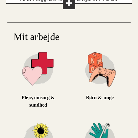
ville lave et stort katalog, hvor man som
medarbejder, sammen med sin leder, kan aftale
hvad det er for en aftale, der passer bedst til
dem,” fortæller ældre- og sundhedschef Carsten
Møller Beck.
Mit arbejde
Forarbejdet har betydet, at der også er taget
højde for, at medarbejderne har forskellige
behov og ønsker, og derfor har ordningen en
'bred vifte af muligheder', siger Carsten Møller
Beck.
Pleje, omsorg &
Børn & unge
sundhed