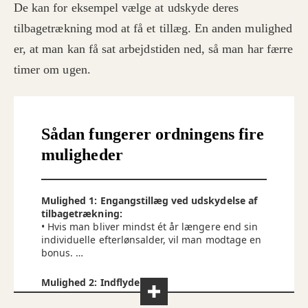
De kan for eksempel vælge at udskyde deres
tilbagetrækning mod at få et tillæg. En anden mulighed
er, at man kan få sat arbejdstiden ned, så man har færre
timer om ugen.
Sådan fungerer ordningens fire
muligheder
Mulighed 1:
Engangstillæg ved udskydelse af
tilbagetrækning:
• Hvis man bliver mindst ét år længere end sin
individuelle efterlønsalder, vil man modtage en
bonus.
• Efter ét år modtager man en bonus på 10.000
kroner. Efterfølgende vil beløbet ligge på 5000
Mulighed 2: Indflydelse på
kroner pr. år.
arbejdsplanlægning:
• Det maksimale beløb er 30.000 kroner, hvilket