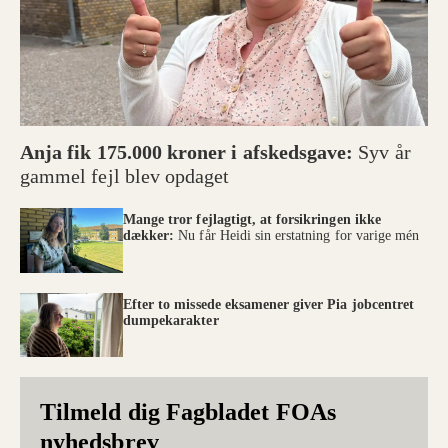
Anja fik 175.000 kroner i afskedsgave:
Syv år
gammel fejl blev opdaget
Mange tror fejlagtigt, at forsikringen ikke
dækker:
Nu får Heidi sin erstatning for varige mén
Efter to missede eksamener giver Pia jobcentret
dumpekarakter
Tilmeld dig Fagbladet FOAs
nyhedsbrev