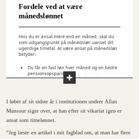
Fordele ved at være
månedslønnet
Hvis du er ansat mere end en måned, skal du
som udgangspunkt på månedsløn uanset dit
ugentlige timetal. At være ansat på månedsløn
betyder:
Du får en fast løn hver måned og en bedre
pensionsopsparing.
Du kender din arbejdstid på forhånd.
Du får fuld løn under barsel og sygdom.
Du kan få frihed med løn ved barns 1. og 2.
sygedag.
Kilde: Poul Simon Rasmussen, FOA Overenskomst
I løbet af sit sidste år i institutionen undrer Allan
Du har ret til omsorgsdage og seniordage.
Du optjener anciennitet. Det betyder, at der
Mansour siger over, at han efter sit vikariat igen er
er nogle fastlagte lønstigninger alt efter,
ansat som timelønnet.
hvor længe du har været ansat.
Hvis din arbejdsgiver vil opsige dig, skal
”Jeg læste en artikel i mit fagblad om, at man har flere
der være en saglig grund, og du har ret til
et opsigelsesvarsel.