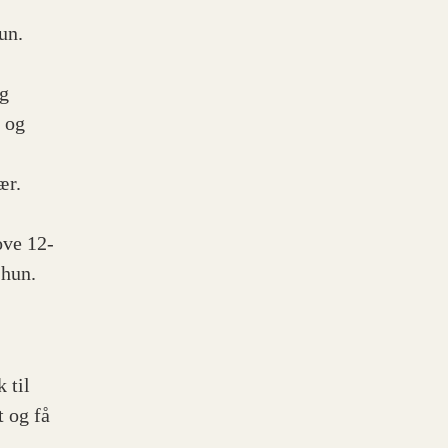
un.
og
 og
ær.
sove 12-
 hun.
 til
t og få