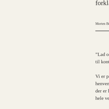
forkl
Morten B
”Lad o
til ko
Vi er 
henven
der er
hele v