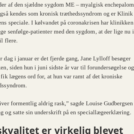
der af den sjældne sygdom ME – myalgisk enchepalomy
også kendes som kronisk træthedssyndrom og er Klinik
ns speciale. I kølvandet på coronakrisen har klinikken
ge senfølge-patienter med den sygdom, at der lige nu i
il flere.
r dag i januar er det fjerde gang, Jane Lylloff besøger
en, siden hun i juni sidste år var til forundersøgelse og
 fik lægens ord for, at hun var ramt af det kroniske
dssyndrom.
iver formentlig aldrig rask,” sagde Louise Gudbergsen
g og satte sin underskrift på en speciallægeerklæring.
skvalitet er virkelig blevet