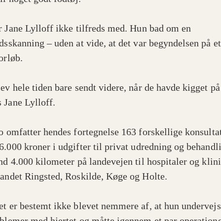
r Jane Lylloff ikke tilfreds med. Hun bad om en
ydsskanning – uden at vide, at det var begyndelsen på e
orløb.
lev hele tiden bare sendt videre, når de havde kigget p
 Jane Lylloff.
to omfatter hendes fortegnelse 163 forskellige konsulta
6.000 kroner i udgifter til privat udredning og behandl
nd 4.000 kilometer på landevejen til hospitaler og klini
 andet Ringsted, Roskilde, Køge og Holte.
et er bestemt ikke blevet nemmere af, at hun undervejs
oblemer med hjertet og måtte igennem et par operation