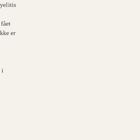
elitis
 fået
kke er
 i