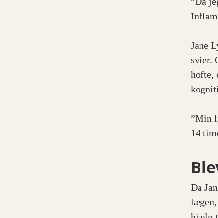
”Da je
Inflam
Jane L
svier.
hofte,
kognit
”Min li
14 time
Ble
Da Jane
lægen,
hjælp t