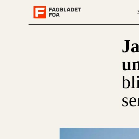
Ja
un
bl
se