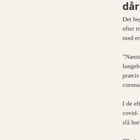
dår
Det be
efter 
med en
”Næste
lungeb
præcis
corona
I de e
covid-
slå hu