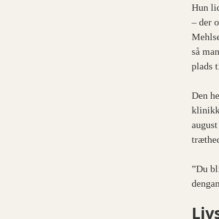
Hun li
– der 
Mehlse
så man
plads t
Den he
klinikk
august
træthe
”Du bl
dengan
Liv