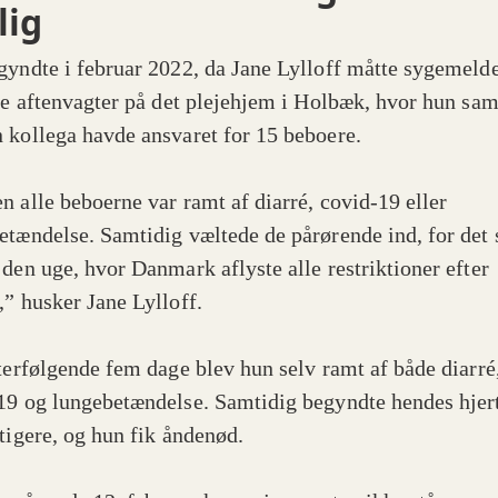
lig
gyndte i februar 2022, da Jane Lylloff måtte sygemelde
tre aftenvagter på det plejehjem i Holbæk, hvor hun s
 kollega havde ansvaret for 15 beboere.
n alle beboerne var ramt af diarré, covid-19 eller
etændelse. Samtidig væltede de pårørende ind, for det 
 den uge, hvor Danmark aflyste alle restriktioner efter
,” husker Jane Lylloff.
fterfølgende fem dage blev hun selv ramt af både diarré
19 og lungebetændelse. Samtidig begyndte hendes hjert
rtigere, og hun fik åndenød.