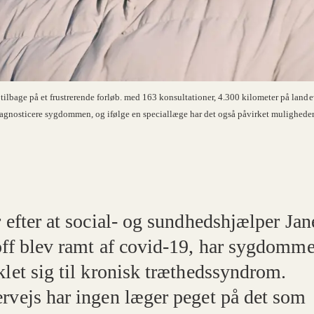
tilbage på et frustrerende forløb. med 163 konsultationer, 4.300 kilometer på landev
diagnosticere sygdommen, og ifølge en speciallæge har det også påvirket mulighede
 efter at social- og sundhedshjælper Jan
off blev ramt af covid-19, har sygdomm
klet sig til kronisk træthedssyndrom.
rvejs har ingen læger peget på det som