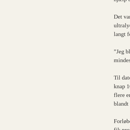
Det va
ultral
langt f
”Jeg b
mindes
Til da
knap 1
flere e
blandt
Forløb
fik pr