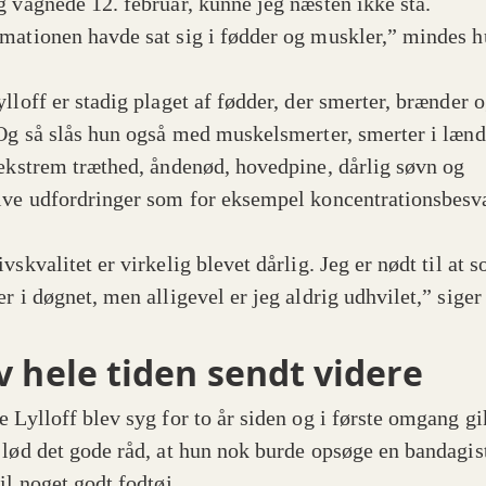
g vågnede 12. februar, kunne jeg næsten ikke stå.
mationen havde sat sig i fødder og muskler,” mindes h
ylloff er stadig plaget af fødder, der smerter, brænder 
 Og så slås hun også med muskelsmerter, smerter i lænd
 ekstrem træthed, åndenød, hovedpine, dårlig søvn og
ive udfordringer som for eksempel koncentrationsbesv
vskvalitet er virkelig blevet dårlig. Jeg er nødt til at 
r i døgnet, men alligevel er jeg aldrig udhvilet,” siger
v hele tiden sendt videre
 Lylloff blev syg for to år siden og i første omgang gik
 lød det gode råd, at hun nok burde opsøge en bandagis
il noget godt fodtøj.