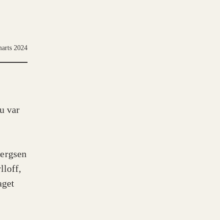
marts 2024
u var
bergsen
lloff,
aget