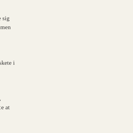
 sig
ammen
skete i
,
e at