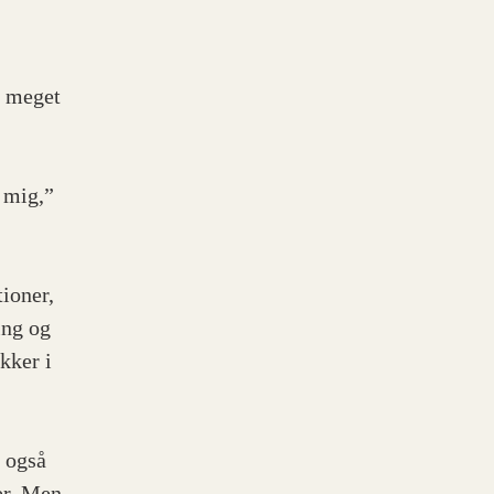
t meget
å mig,”
tioner,
ing og
kker i
 også
er. Men