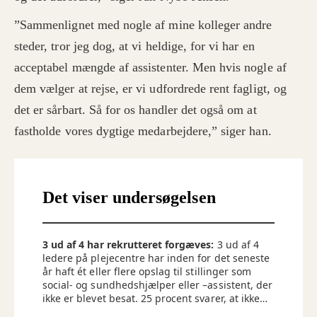
”Sammenlignet med nogle af mine kolleger andre
steder, tror jeg dog, at vi heldige, for vi har en
acceptabel mængde af assistenter. Men hvis nogle af
dem vælger at rejse, er vi udfordrede rent fagligt, og
det er sårbart. Så for os handler det også om at
fastholde vores dygtige medarbejdere,” siger han.
Det viser undersøgelsen
3 ud af 4 har rekrutteret forgæves:
3 ud af 4
ledere på plejecentre har inden for det seneste
år haft ét eller flere opslag til stillinger som
social- og sundhedshjælper eller –assistent, der
ikke er blevet besat. 25 procent svarer, at ikke
har haft stillingsopslag, der ikke er blevet besat.