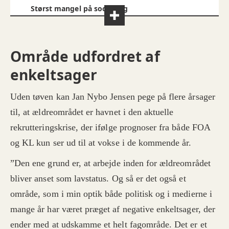
Størst mangel på social- og
sundhedsassistenter
: 7 ud af 10 har forgæves
forsøgt at rekruttere social- og
sundhedsassistenter, men godt 4 ud af 10 ikke
har kunnet besætte social- og
Område udfordret af
sundhedshjælperstillinger.
Udfordringerne er blevet større:
I alt 85
enkeltsager
procent af lederne på plejecentre svarer, at det
inden for de seneste 5 år er blevet sværere eller
Uden tøven kan Jan Nybo Jensen pege på flere årsager
meget sværere at rekruttere social-
og sundhedsassistenter. Heraf svarer 55
til, at ældreområdet er havnet i den aktuelle
procent, at det er blevet meget sværere at
rekrutteringskrise, der ifølge prognoser fra både FOA
rekruttere social- og sundhedsassister.
Regionale forskelle:
På landsplan har 3 ud af 4
plejehjemsledere oplevet ét eller flere forgæves
og KL kun ser ud til at vokse i de kommende år.
rekrutteringsforsøg.
Rekrutteringsudfordringerne gælder hele
”Den ene grund er, at arbejde inden for ældreområdet
landet, men tallene peger på en tendens til, at
bliver anset som lavstatus. Og så er det også et
de største udfordringer findes i Region
Hovedstaden, hvor 4 ud af 5 forgæves har
Kilde: Rundspørge fra FOA blandt 246 ledere af
område, som i min optik både politisk og i medierne i
forsøgt at rekruttere, mens Region Syddanmark
danske plejehjem
har mindst svært ved at rekruttere. Her har 2 ud
mange år har været præget af negative enkeltsager, der
af 3 ledere haft et eller flere forgæves
ender med at udskamme et helt fagområde. Det er et
rekrutteringsforsøg.