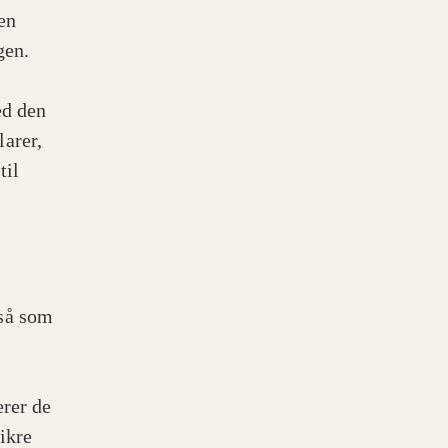
en
gen.
ed den
arer,
til
gså som
erer de
ikre