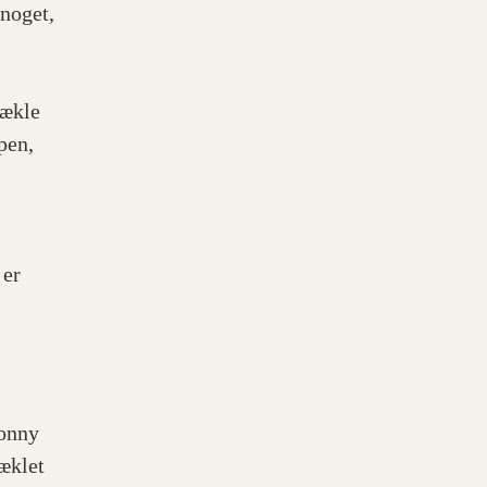
 noget,
hækle
pen,
 er
Lonny
æklet