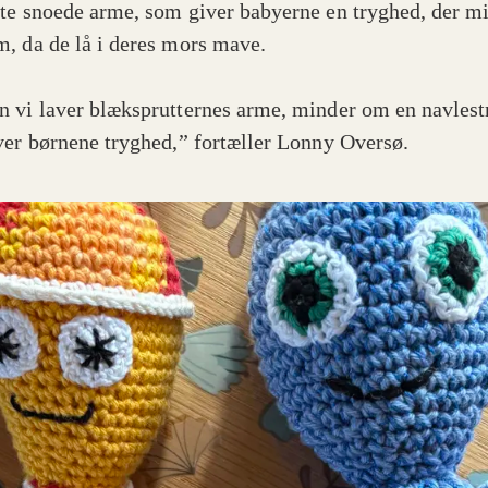
te snoede arme, som giver babyerne en tryghed, der m
, da de lå i deres mors mave.
 vi laver blæksprutternes arme, minder om en navlest
ver børnene tryghed,” fortæller Lonny Oversø.