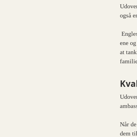
Udover
også e
Engles
ene og
at tank
familie
Kva
Udover
ambass
Når de
dem ti