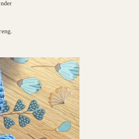
inder
reng.