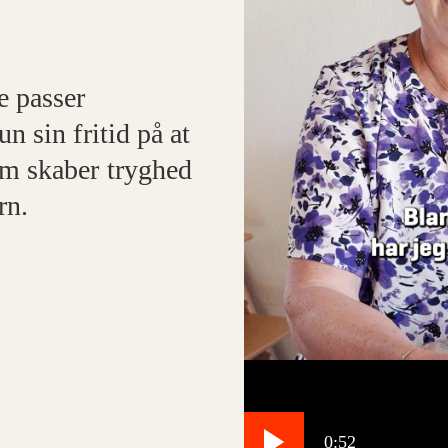
e passer
n sin fritid på at
om skaber tryghed
rn.
0:52