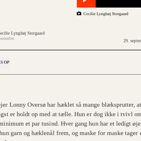
Cecilie Lynghøj Storgaard
ecilie Lynghøj Storgaard
ournalist
29. sept
S OP
jer Lonny Oversø har hæklet så mange blæksprutter, a
gst er holdt op med at tælle. Hun er dog ikke i tvivl om
 minimum et par tusind. Hver gang hun har et ledigt øje
 hun garn og hæklenål frem, og maske for maske tager