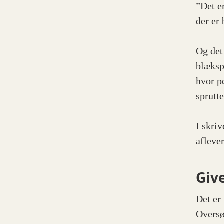
”Det e
der er
Og det
blækspr
hvor p
sprutte
I skri
afleve
Giv
Det er
Oversø