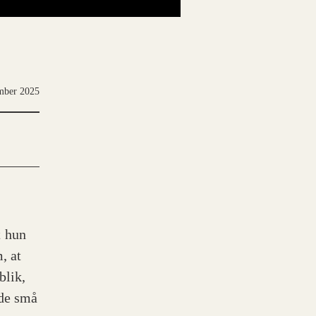
ember 2025
t hun
, at
blik,
 de små