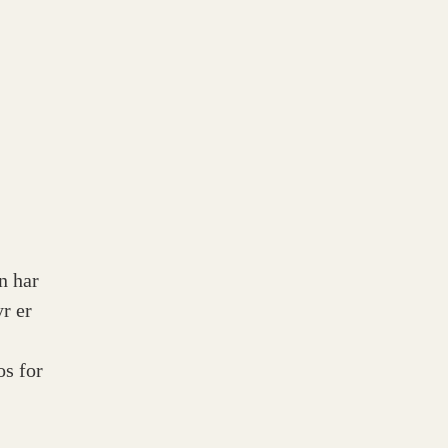
n har
r er
os for