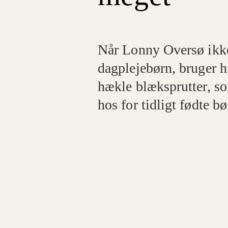
Når Lonny Oversø ikk
dagplejebørn, bruger hu
hækle blæksprutter, s
hos for tidligt fødte bø