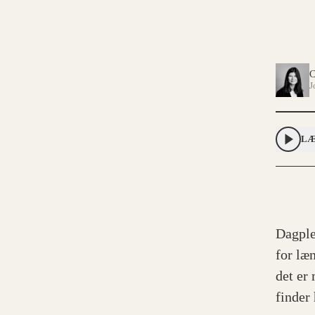
C
J
LÆ
Dagple
for læn
det er
finder