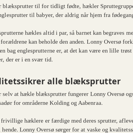
 blæksprutter til for tidligt fødte, hækler Spruttegrupp
nglesprutter til babyer, der aldrig når hjem fra fødegan
prutterne hækles altid i par, så barnet kan begraves m
 forældrene kan beholde den anden. Lonny Oversø forkl
en bag englesprutterne er, at det kan være en lille trøst 
r, der er i en svær tid.
litetssikrer alle blæksprutter
 selv at hækle blæksprutter fungerer Lonny Oversø o
adør for områderne Kolding og Aabenraa.
 frivillige hæklere er færdige med deres sprutter, aflev
l hende. Lonny Oversø sørger for at vaske og kvalitetss