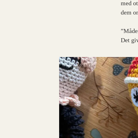
med ot
dem om
”Måden
Det gi