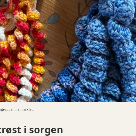
ttegruppen har hæklet.
trøst i sorgen