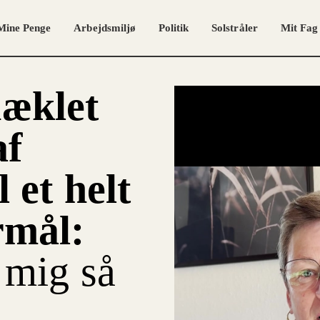
Mine Penge
Arbejdsmiljø
Politik
Solstråler
Mit Fag
æklet
af
l et helt
rmål:
 mig så