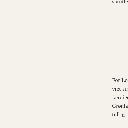
sprutt
For Lo
viet s
færdig
Grønla
tidligt