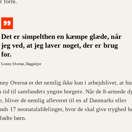
er form.
Det er simpelthen en kæmpe glæde, når
jeg ved, at jeg laver noget, der er brug
for.
Lonny Oversø
, Dagplejer
nny Oversø er det nemlig ikke kun i arbejdslivet, at hu
in tid til samfundets yngste borgere. Når de 8-armede dy
e, bliver de nemlig afleveret til en af Danmarks eller
nds 17 neonatalafdelinger, hvor de skal give tryghed h
 fødte børn.