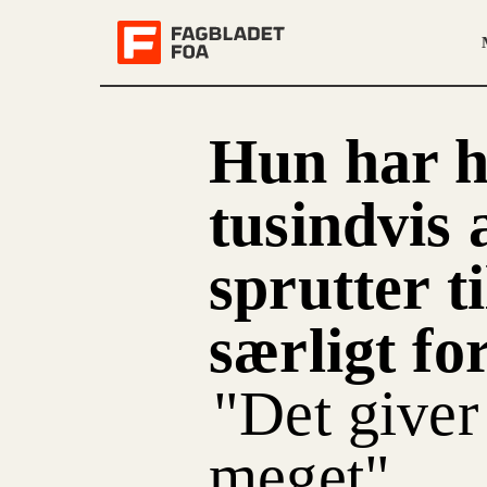
Hun har h
tusindvis 
sprutter ti
særligt fo
"Det giver
meget"