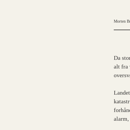
Morten B
Da sto
alt fr
oversv
Landet 
katast
forhånd
alarm,