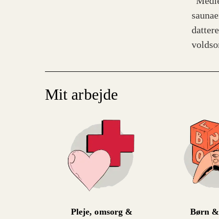
”Medle
saunae
dattere
voldso
Mit arbejde
Pleje, omsorg &
Børn &