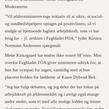
Moderaterne.
”Vil ældreministeren tage initiativ til at sikre, at social-
og sundhedshjælpere optages på positivlisten, så vi
undgår at hjemsende faglært arbejdskraft, som vi har
brug for – jf. artiklen i Fagbladet FOA,” lyder Kirsten
Normann Andersens spørgsmål.
Mette Kirkegaard har endnu ikke svaret SF
’
eren. Men
overfor Fagbladet FOA giver ministeren udtryk for, at
hun har sympati for sagen, samtidig med at hun
placerer bolden for fødderne af Kaare Dybvad Bek.
”Jeg har fulgt debatten, og jeg deler det her fokus på
arbejdskraft på ældreområdet og i øvrigt også mange
andre steder, som vi med alle mulige lodder og trisser
skal prøve at styrke. Samtidig har jeg respekt for, at det