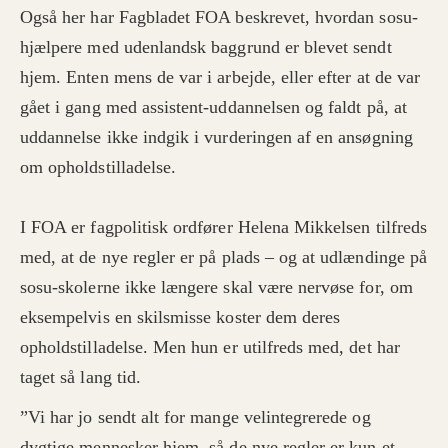
Også her har Fagbladet FOA beskrevet, hvordan sosu-
hjælpere med udenlandsk baggrund er blevet sendt
hjem. Enten mens de var i arbejde, eller efter at de var
gået i gang med assistent-uddannelsen og faldt på, at
uddannelse ikke indgik i vurderingen af en ansøgning
om opholdstilladelse.
I FOA er fagpolitisk ordfører Helena Mikkelsen tilfreds
med, at de nye regler er på plads – og at udlændinge på
sosu-skolerne ikke længere skal være nervøse for, om
eksempelvis en skilsmisse koster dem deres
opholdstilladelse. Men hun er utilfreds med, det har
taget så lang tid.
”Vi har jo sendt alt for mange velintegrerede og
dygtige mennesker hjem, så de nye regler er kun et