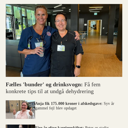
Fælles 'bunder' og drinksvogn:
Få fem
konkrete tips til at undgå dehydrering
Anja fik 175.000 kroner i afskedsgave:
Syv år
gammel fejl blev opdaget
Fire år efter karriereskiftet:
Peter er stadig