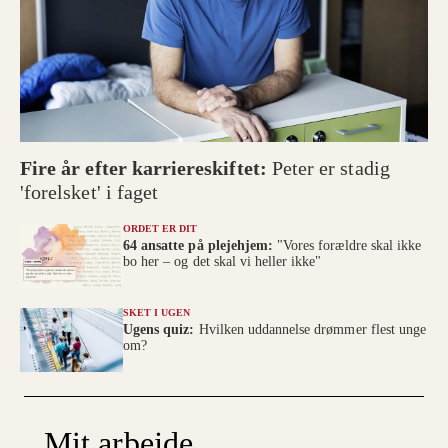
Fire år efter karriereskiftet:
Peter er stadig
'forelsket' i faget
ORDET ER DIT
64 ansatte på plejehjem:
"Vores forældre skal ikke
bo her – og det skal vi heller ikke"
SKET I UGEN
Ugens quiz:
Hvilken uddannelse drømmer flest unge
om?
Mit arbejde