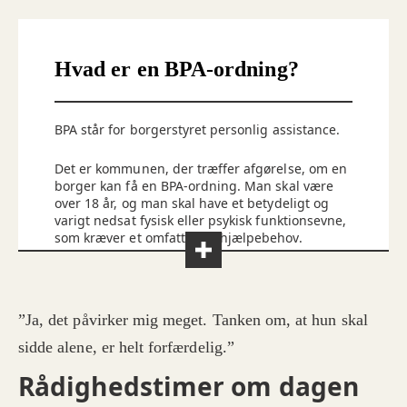
Hvad er en BPA-ordning?
BPA står for borgerstyret personlig assistance.
Det er kommunen, der træffer afgørelse, om en
borger kan få en BPA-ordning. Man skal være
over 18 år, og man skal have et betydeligt og
varigt nedsat fysisk eller psykisk funktionsevne,
som kræver et omfattende hjælpebehov.
I udgangspunktet er borgeren selv
arbejdsgiver. Derfor har borgeren også ansvaret
for at hyre og fyre handicaphjælpere, udbetale
”Ja, det påvirker mig meget. Tanken om, at hun skal
løn osv. Borgeren kan dog vælge at udlicitere
arbejdsgiveransvaret til en nærtstående, en
sidde alene, er helt forfærdelig.”
forening eller en privat virksomhed. Kommunen
Rådighedstimer om dagen
har ansvaret for at fastsætte og udmåle det
​Kilde: Social- og Ældreministeriet
tilskud, som borgeren får udbetalt til dækning