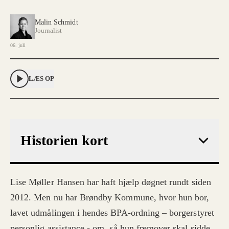
Malin Schmidt
Journalist
06. juli
LÆS OP
Historien kort
Lise Møller Hansen har haft hjælp døgnet rundt siden
2012. Men nu har Brøndby Kommune, hvor hun bor,
lavet udmålingen i hendes BPA-ordning – borgerstyret
personlig assistance - om, så hun fremover skal sidde