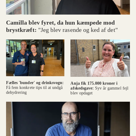
Camilla blev fyret, da hun kæmpede mod
brystkræft:
"Jeg blev rasende og ked af det"
Fælles 'bunder' og drinksvogn:
Anja fik 175.000 kroner i
Få fem konkrete tips til at undgå
afskedsgave:
Syv år gammel fejl
dehydrering
blev opdaget