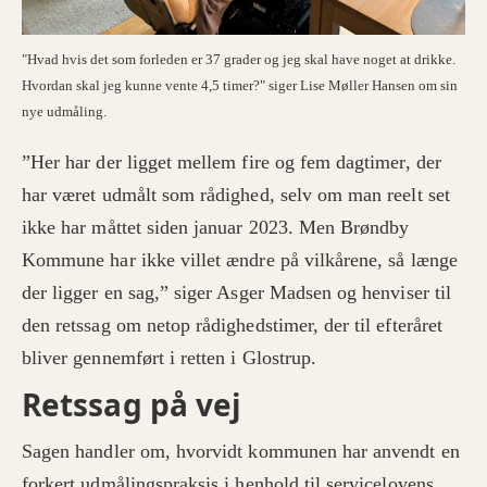
"Hvad hvis det som forleden er 37 grader og jeg skal have noget at drikke.
Hvordan skal jeg kunne vente 4,5 timer?" siger Lise Møller Hansen om sin
nye udmåling.
”Her har der ligget mellem fire og fem dagtimer, der
har været udmålt som rådighed, selv om man reelt set
ikke har måttet siden januar 2023. Men Brøndby
Kommune har ikke villet ændre på vilkårene, så længe
der ligger en sag,” siger Asger Madsen og henviser til
den retssag om netop rådighedstimer, der til efteråret
bliver gennemført i retten i Glostrup.
Retssag på vej
Sagen handler om, hvorvidt kommunen har anvendt en
forkert udmålingspraksis i henhold til servicelovens