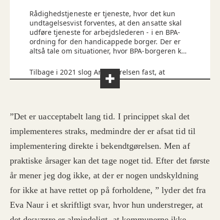
Rådighedstjeneste er tjeneste, hvor det kun
undtagelsesvist forventes, at den ansatte skal
udføre tjeneste for arbejdslederen - i en BPA-
ordning for den handicappede borger. Der er
altså tale om situationer, hvor BPA-borgeren kan
få behov for hjælp, uden at det på forhånd
vides, om og hvor ofte behovet opstår.
Tilbage i 2021 slog Ankestyrelsen fast, at
overenskomsten skal følges, og at kommunerne
ikke kan nøjes med at betale for rådighedstimer,
der udgør 75 procent af lønnen, hvis en borger
har brug for hjælp om natten. Læs Fagbladet
”Det er uacceptabelt lang tid. I princippet skal det
FOAs dækning af sagen i
artiklerne her
og
her
.
Læs
udmålingsbekendtgørelsen, der trådte i
implementeres straks, medmindre der er afsat tid til
kraft 1. januar 2023
, hvormed det samtidig ikke
implementering direkte i bekendtgørelsen. Men af
kunne udmåles rådighedstimer om dagen.
praktiske årsager kan det tage noget tid. Efter det første
år mener jeg dog ikke, at der er nogen undskyldning
for ikke at have rettet op på forholdene, ” lyder det fra
Eva Naur i et skriftligt svar, hvor hun understreger, at
det desværre er almindeligt, at kommunerne ikke