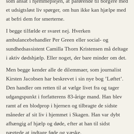
som ansat i hjemmeplejen, at pårørende til borgere med
et udsigtsløst liv spørger, om hun ikke kan hjælpe med
at befri dem for smerterne.
I begge tilfælde er svaret nej. Hverken
ambulancebehandler Per Green eller social- og
sundhedsassistent Camilla Thorn Kristensen må deltage
i aktiv dødshjælp. Eller noget, der bare minder om det.
Men begge kender alle de dilemmaer, som journalist
Kirsten Jacobsen har beskrevet i sin nye bog ’Løftet’.
Den handler om retten til at vælge livet fra og tager
udgangspunkt i forfatterens 83-årige mand. Han blev
ramt af en blodprop i hjernen og tilbragte de sidste
måneder af sit liv i hjemmet i Skagen. Han var dybt
afhængig af hjælp og døde, efter at han til sidst
nægtede at indtage føde og væske.