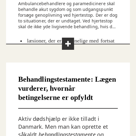
Ambulancebehandlere og paramedicinere skal
behandle akut sygdom og som udgangspunkt
forsøge genoplivning ved hjertestop. Der er dog
to situationer, der er undtaget. Ved hjertestop
skal de ikke yde livgivende behandling, hvis der
er:
læsioner, der er uforenelige med fortsat
liv (i praksis hvis hovedet er adskilt fra
kroppen eller lignende) eller
tydelige tegn på forrådnelse I tilfælde
hvor der er samtidig tilstedeværelse af
Behandlingstestamente: Lægen
dødsstivhed og ligpletter, kan det i
Kilde: Ambulancebehandler Per Green
vurderer, hvornår
samråd med den præhospitale akutlæge
besluttes at undlade genoplivning.
betingelserne er opfyldt
Aktiv dødshjælp er ikke tilladt i
Danmark. Men man kan oprette et
såkaldt
behandlingstestamente
og