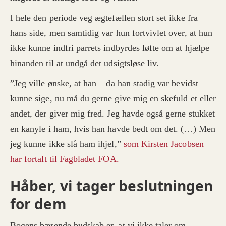
I hele den periode veg ægtefællen stort set ikke fra
hans side, men samtidig var hun fortvivlet over, at hun
ikke kunne indfri parrets indbyrdes løfte om at hjælpe
hinanden til at undgå det udsigtsløse liv.
”Jeg ville ønske, at han – da han stadig var bevidst –
kunne sige, nu må du gerne give mig en skefuld et eller
andet, der giver mig fred. Jeg havde også gerne stukket
en kanyle i ham, hvis han havde bedt om det. (…) Men
jeg kunne ikke slå ham ihjel,”
som Kirsten Jacobsen
har fortalt til Fagbladet FOA.
Håber, vi tager beslutningen
for dem
Bogens bærende budskab er, at vi ikke taler om,