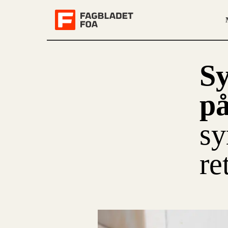
S
på
sy
re