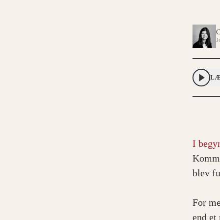
C
J
LÆ
I begy
Kommun
blev f
For me
end et