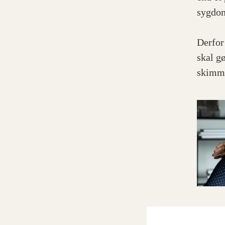
sygdom
Derfor
skal g
skimme