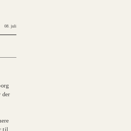
08. juli
borg
 der
mere
 til