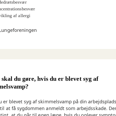
edrætsbesvær
centrationsbesvær
ikling af allergi
 Lungeforeningen
skal du gøre, hvis du er blevet syg af
melsvamp?
u er blevet syg af skimmelsvamp på din arbejdsplads
 til at få sygdommen anmeldt som arbejdsskade. Der
gtigt, at du går til egen læge, hvis du oplever sympt