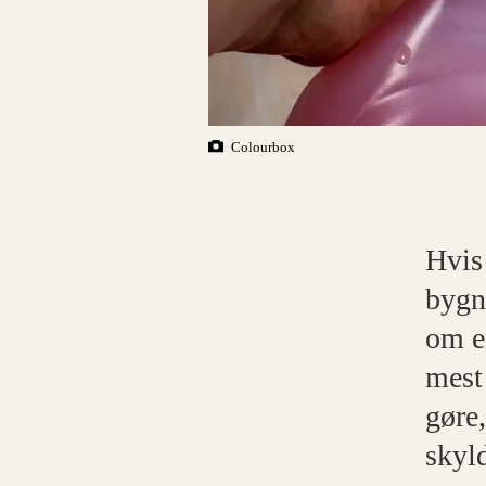
Colourbox
Hvis 
bygn
om e
mest
gøre
skyl