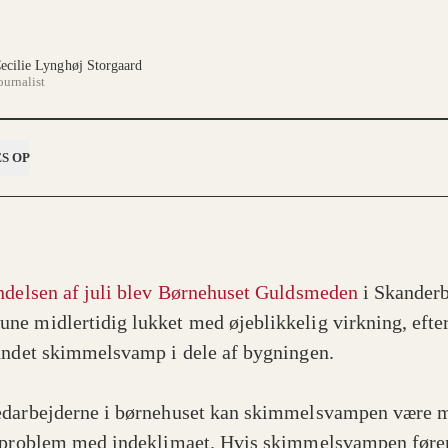
ecilie Lynghøj Storgaard
ournalist
S OP
ndelsen af juli blev Børnehuset Guldsmeden
i Skander
e midlertidig lukket med øjeblikkelig virkning, efter
undet skimmelsvamp i dele af bygningen.
darbejderne i børnehuset kan skimmelsvampen være 
 problem med indeklimaet. Hvis skimmelsvampen fører