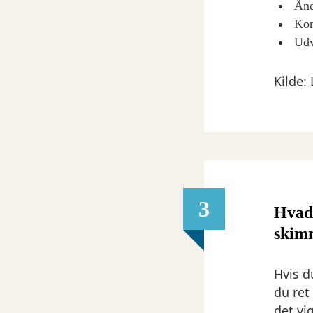
Ånd
Kon
Udv
Kilde:
3
Hvad 
skim
Hvis d
du ret
det vi