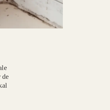
ale
r de
kal