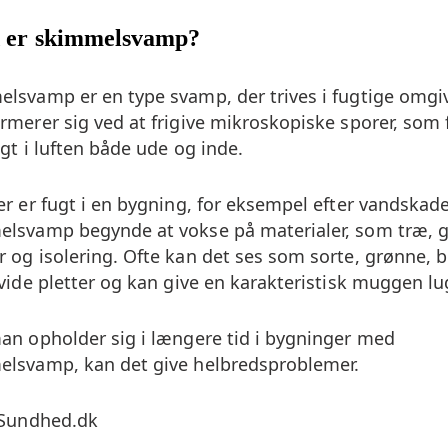
 er skimmelsvamp?
lsvamp er en type svamp, der trives i fugtige omgiv
rmerer sig ved at frigive mikroskopiske sporer, som 
igt i luften både ude og inde.
er er fugt i en bygning, for eksempel efter vandskad
lsvamp begynde at vokse på materialer, som træ, g
 og isolering. Ofte kan det ses som sorte, grønne, 
hvide pletter og kan give en karakteristisk muggen lu
an opholder sig i længere tid i bygninger med
lsvamp, kan det give helbredsproblemer.
 Sundhed.dk