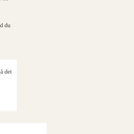
ad du
å det