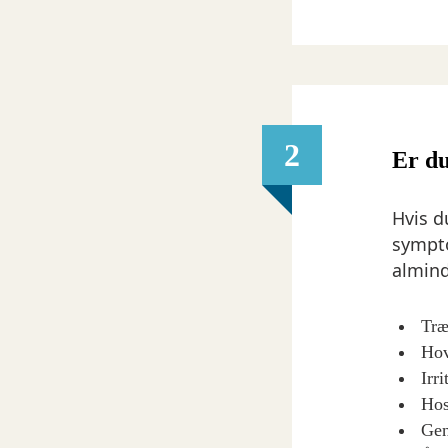
2
Er du
Hvis d
sympt
almind
Træ
Hov
Irr
Hos
Gen