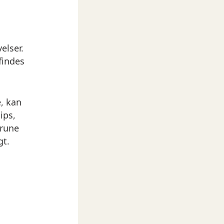
elser.
findes
e, kan
ips,
brune
gt.