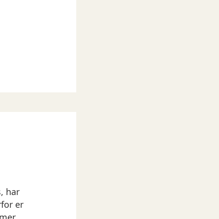
, har
for er
omer.