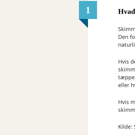
1
Hvad
Skimme
Den fo
naturl
Hvis d
skimme
tæpper
eller 
Hvis m
skimme
Kilde: