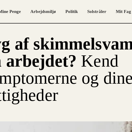
Mine Penge
Arbejdsmiljø
Politik
Solstråler
Mit Fag
yg af skimmelsva
 arbejdet?
Kend
mptomerne og din
ttigheder