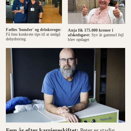
Fælles 'bunder' og drinksvogn:
Anja fik 175.000 kroner i
Få fem konkrete tips til at undgå
afskedsgave:
Syv år gammel fejl
dehydrering
blev opdaget
Fem år efter karriereskiftet:
Peter er stadig