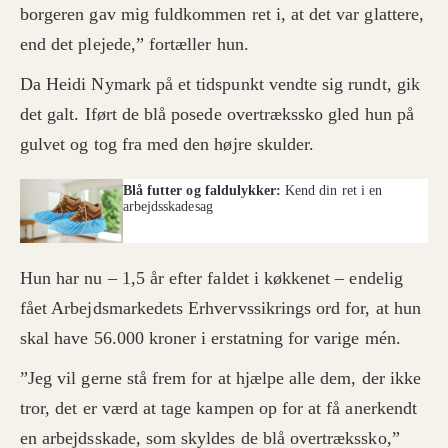
borgeren gav mig fuldkommen ret i, at det var glattere,
end det plejede,” fortæller hun.
Da Heidi Nymark på et tidspunkt vendte sig rundt, gik
det galt. Iført de blå posede overtrækssko gled hun på
gulvet og tog fra med den højre skulder.
Blå futter og faldulykker:
Kend din ret i en
arbejdsskadesag
Hun har nu – 1,5 år efter faldet i køkkenet – endelig
fået Arbejdsmarkedets Erhvervssikrings ord for, at hun
skal have 56.000 kroner i erstatning for varige mén.
”Jeg vil gerne stå frem for at hjælpe alle dem, der ikke
tror, det er værd at tage kampen op for at få anerkendt
en arbejdsskade, som skyldes de blå overtrækssko,”