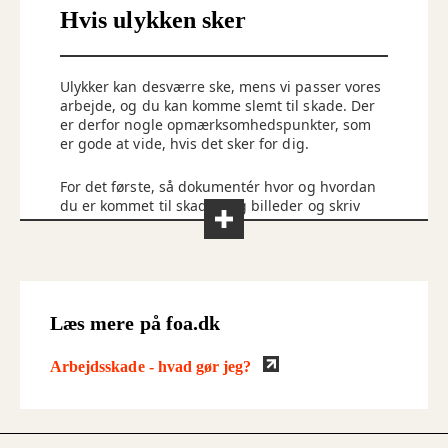
Hvis ulykken sker
Ulykker kan desværre ske, mens vi passer vores
arbejde, og du kan komme slemt til skade. Der
er derfor nogle opmærksomhedspunkter, som
er gode at vide, hvis det sker for dig.
For det første, så dokumentér hvor og hvordan
du er kommet til skade. Tag billeder og skriv
ned, hvor og hvordan det skete. Hvis der var
nogen, som har set ulykken, så få deres
kontaktoplysninger og vidneudsagn. Husk også
at gå til lægen, så skaden også bliver
dokumenteret der.
Selv hvis din umiddelbare vurdering er, at
Læs mere på foa.dk
skaden er overfladisk, er det vigtigt at
dokumentere forløbet alligevel. I tilfælde af at
din tilstand forværres, har du på den måde
Arbejdsskade - hvad gør jeg?
dokumentationen i orden, hvis hændelsen skal
anmeldes.
Kontakt din lokale FOA-fagforening, hvis du skal
søge erstatning for en arbejdsulykke. De kan