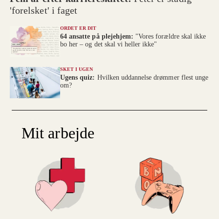
'forelsket' i faget
ORDET ER DIT
64 ansatte på plejehjem:
"Vores forældre skal ikke
bo her – og det skal vi heller ikke"
SKET I UGEN
Ugens quiz:
Hvilken uddannelse drømmer flest unge
om?
Mit arbejde