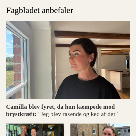
hjælpe dig med en eventuel sag.
Fagbladet anbefaler
Kilde: Anne Signora Toft
Camilla blev fyret, da hun kæmpede mod
brystkræft:
"Jeg blev rasende og ked af det"