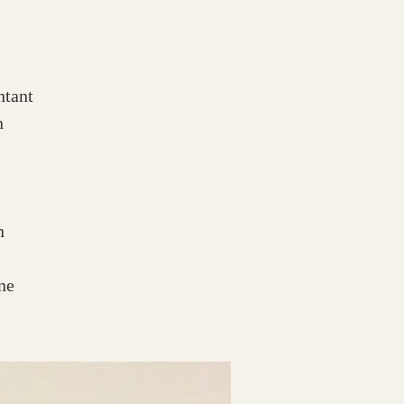
ntant
n
n
ne