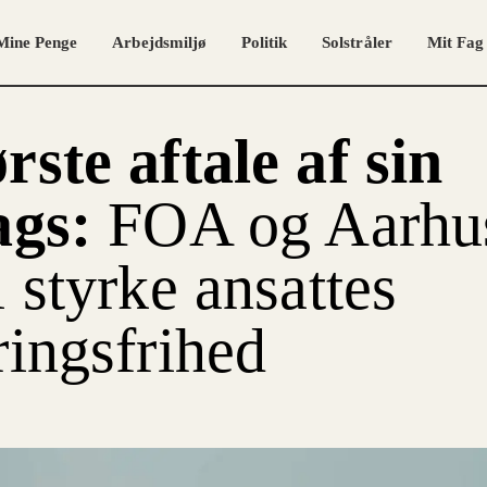
Mine Penge
Arbejdsmiljø
Politik
Solstråler
Mit Fag
rste aftale af sin
ags:
FOA og Aarhu
l styrke ansattes
ringsfrihed