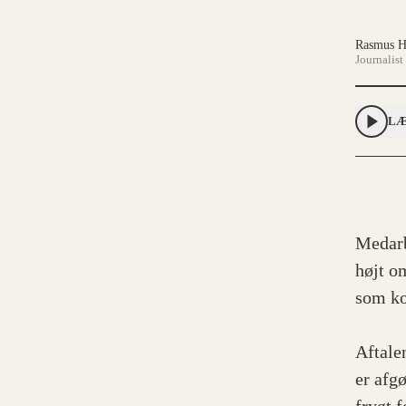
Rasmus H
Journalist
LÆ
Medarb
højt o
som k
Aftalen
er afg