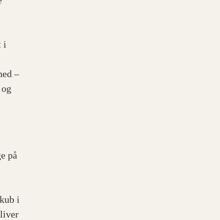
e
 i
hed –
 og
ge på
skub i
liver