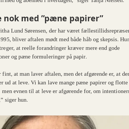
sfrihed og åbenhed i hverdagen,” siger Tanja Nielsen.
e nok med ”pæne papirer”
itha Lund Sørensen, der har været fællestillidsrepræse
1995, bliver aftalen mødt med både håb og skepsis. Hu
treger, at reelle forandringer kræver mere end gode
ioner og pæne formuleringer på papir.
 fint, at man laver aftalen, men det afgørende er, at de
 ud at leve. Vi kan lave mange pæne papirer og flotte
, men evnen til at leve er afgørende for, om intentioner
,” siger hun.