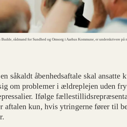
n Budde, rådmand for Sundhed og Omsorg i Aarhus Kommune, er underskrivere på n
en såkaldt åbenhedsaftale skal ansatte 
 sig om problemer i ældreplejen uden fry
epressalier. Ifølge fællestillidsrepræsent
r aftalen kun, hvis ytringerne fører til b
r.