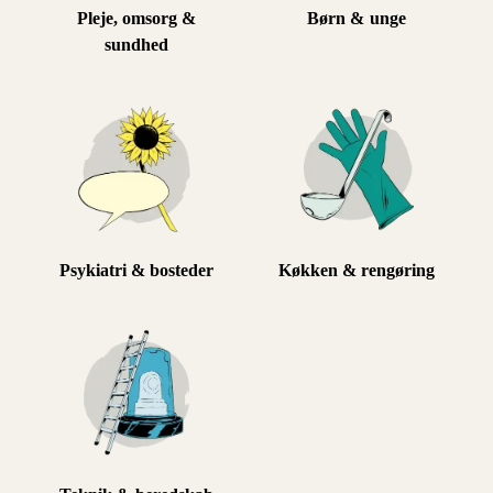
Pleje, omsorg &
Børn & unge
sundhed
Psykiatri & bosteder
Køkken & rengøring