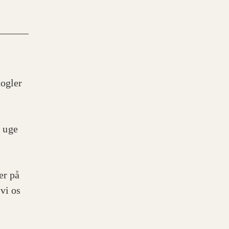
nogler
 uge
er på
vi os