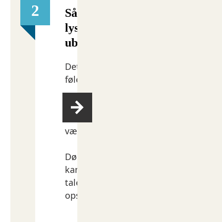
2
Så­dan hånd­te­rer man, at ens n
lyst til at høre om ens ar­bej­de,
ube­ha­ge­lig for dem
Det kan være en god ide at tale om 
føles at arbejde med den.
Men vær opmærksom på ikke at gå for
især når det handler om ubehagelige
være svære at forholde sig til.
Døden rejser mange spørgsmål. Fo
kan det både være interessant og g
tale om. Vær lyttende og åben over f