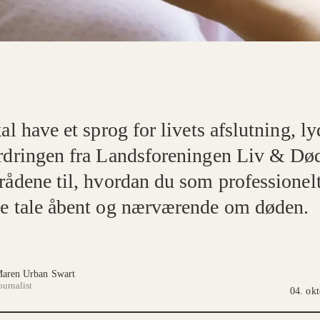
al have et sprog for livets afslutning, ly
rdringen fra Landsforeningen Liv & Dø
rådene til, hvordan du som professionelt
e tale åbent og nærværende om døden.
aren Urban Swart
ournalist
04. ok