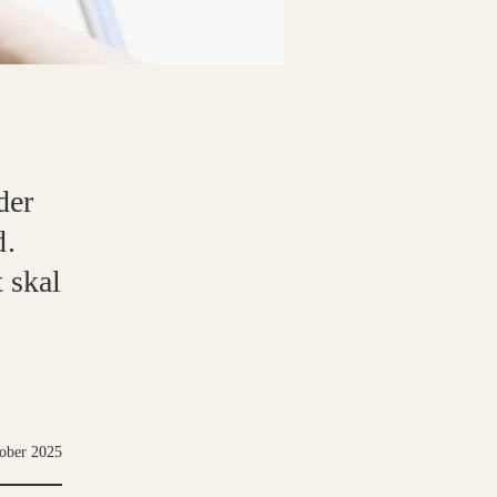
der
d.
 skal
tober 2025