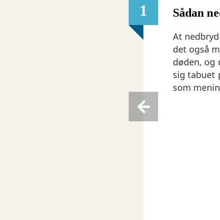
1
Så­dan ne
At nedbryd
det også m
døden, og 
sig tabuet 