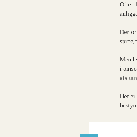
Ofte b
anligg
Derfor 
sprog 
Men hv
i omso
afslutn
Her er
bestyr