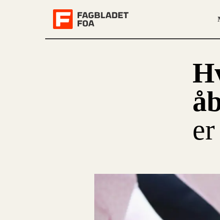
Hv
å
er