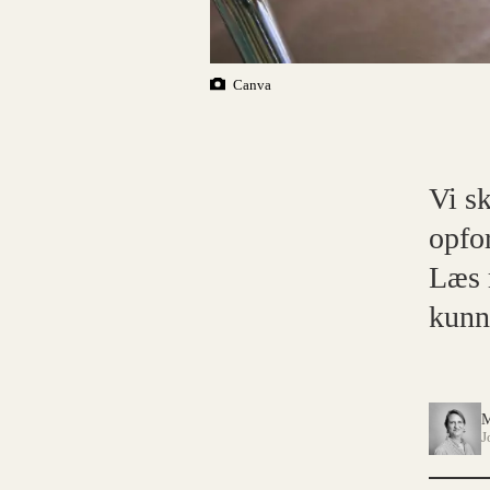
Canva
Vi sk
opfo
Læs 
kunn
M
J