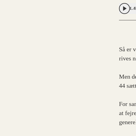
LÆ
Så er v
rives 
Men de
44 sæt
For sa
at fej
genere