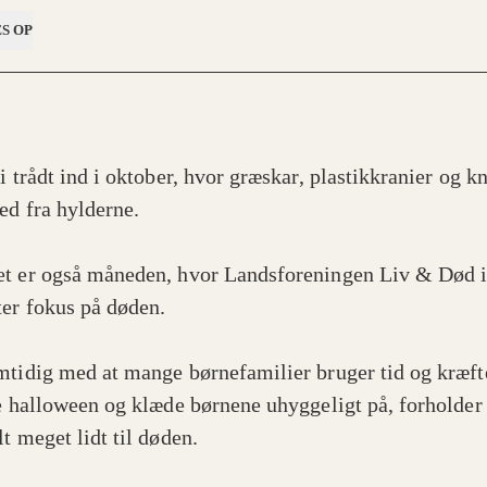
S OP
i trådt ind i oktober, hvor græskar, plastikkranier og k
ned fra hylderne.
t er også måneden, hvor Landsforeningen Liv & Død i
ter fokus på døden.
mtidig med at mange børnefamilier bruger tid og kræft
re halloween og klæde børnene uhyggeligt på, forholder 
lt meget lidt til døden.