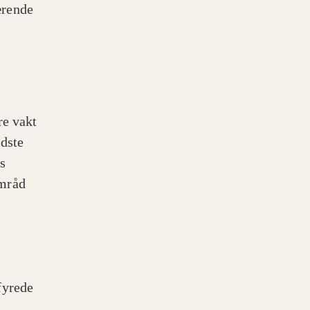
ærende
re vakt
idste
s
amråd
fyrede