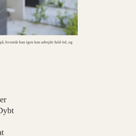
på, hvornår han igen kan arbejde fuld tid, og
er
 Dybt
at