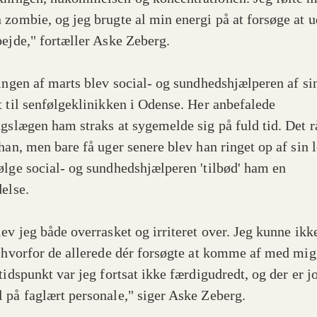
 zombie, og jeg brugte al min energi på at forsøge at u
bejde," fortæller Aske Zeberg.
ningen af marts blev social- og sundhedshjælperen af si
t til senfølgeklinikken i Odense. Her anbefalede
ngslægen ham straks at sygemelde sig på fuld tid. Det r
han, men bare få uger senere blev han ringet op af sin l
ølge social- og sundhedshjælperen 'tilbød' ham en
delse.
lev jeg både overrasket og irriteret over. Jeg kunne ikk
, hvorfor de allerede dér forsøgte at komme af med mig,
tidspunkt var jeg fortsat ikke færdigudredt, og der er j
 på faglært personale," siger Aske Zeberg.