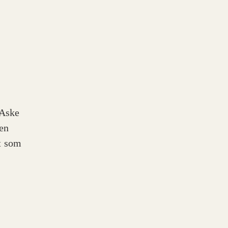
 Aske
 en
t som