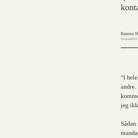
konta
Rasmus H
Journalist
"I hel
andre. 
komme 
jeg ik
Sådan 
mandag