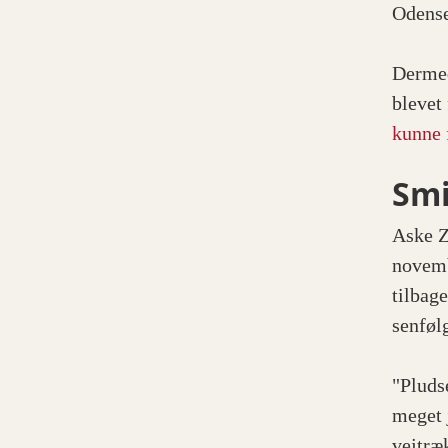
Odens
Dermed
blevet
kunne f
Smi
Aske Z
novemb
tilbage
senføl
"Pluds
meget 
vejtræ