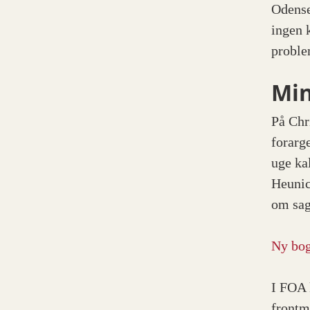
Odense
ingen 
proble
Min
På Chr
forarg
uge ka
Heunic
om sa
Ny bog
I FOA 
frontm