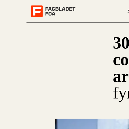
30
co
a
fy