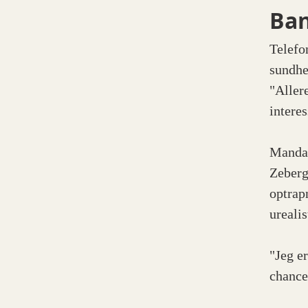
Ban
Telefo
sundhe
"Aller
intere
Mandag
Zeberg
optrap
urealis
"Jeg er
chance