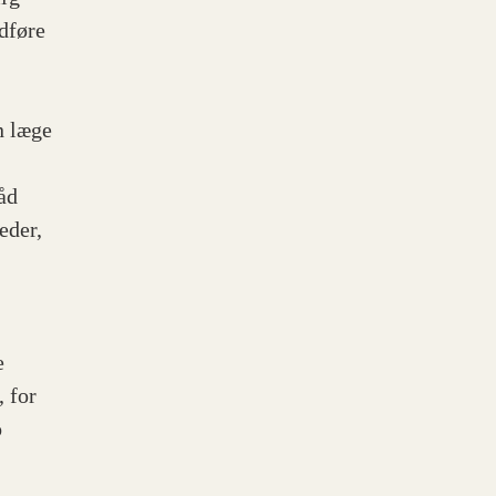
dføre
n læge
åd
eder,
e
 for
o