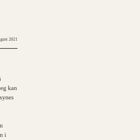
ugust 2021
å
jeg kan
 synes
an
n i