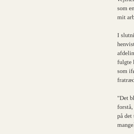
som en
mit ar
I slut
henvis
afdeli
fulgte 
som if
fratræ
"Det b
forstå
på det 
mangel