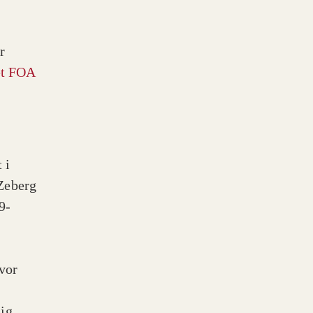
r
et FOA
 i
Zeberg
9-
vor
mig