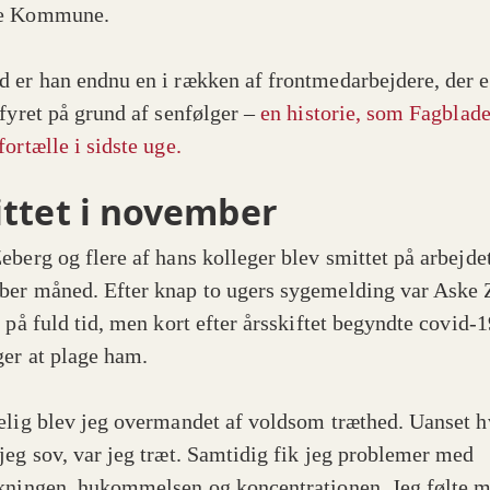
e Kommune.
 er han endnu en i rækken af frontmedarbejdere, der e
 fyret på grund af senfølger –
en historie, som Fagblad
ortælle i sidste uge.
ttet i november
eberg og flere af hans kolleger blev smittet på arbejdet
er måned. Efter knap to ugers sygemelding var Aske 
 på fuld tid, men kort efter årsskiftet begyndte covid-1
ger at plage ham.
elig blev jeg overmandet af voldsom træthed. Uanset h
jeg sov, var jeg træt. Samtidig fik jeg problemer med
kningen, hukommelsen og koncentrationen. Jeg følte 