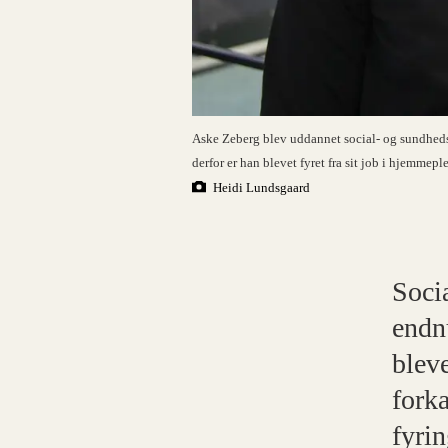
Aske Zeberg blev uddannet social- og sundhedshj
derfor er han blevet fyret fra sit job i hjemmepl
Heidi Lundsgaard
Soci
endn
blev
forka
fyri