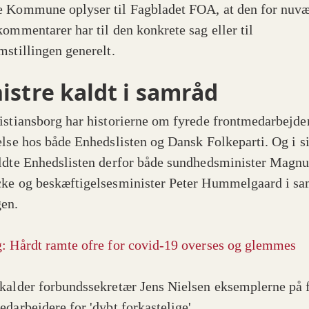
 Kommune oplyser til Fagbladet FOA, at den for nuv
kommentarer har til den konkrete sag eller til
mstillingen generelt.
istre kaldt i samråd
istiansborg har historierne om fyrede frontmedarbejde
else hos både Enhedslisten og Dansk Folkeparti. Og i s
ldte Enhedslisten derfor både sundhedsminister Magnu
ke og beskæftigelsesminister Peter Hummelgaard i s
gen.
: Hårdt ramte ofre for covid-19 overses og glemmes
kalder forbundssekretær Jens Nielsen eksemplerne på 
edarbejdere for 'dybt forkastelige'.