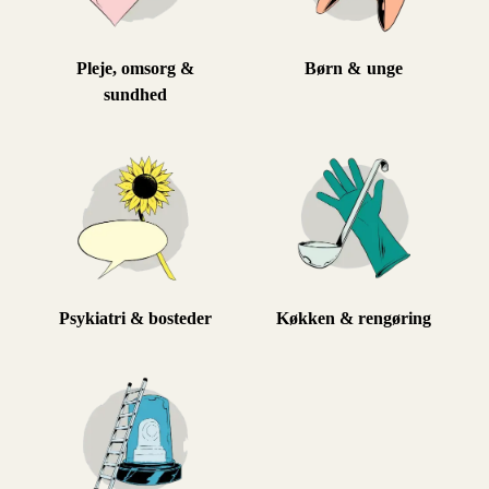
Pleje, omsorg &
Børn & unge
sundhed
Psykiatri & bosteder
Køkken & rengøring