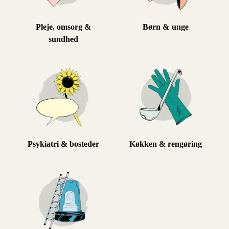
Pleje, omsorg &
Børn & unge
sundhed
Psykiatri & bosteder
Køkken & rengøring