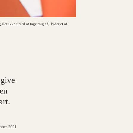
let ikke tid til at tage mig af," lyder et af
 give
 en
rt.
mber 2021