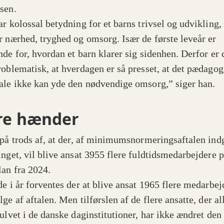
ksen.
r kolossal betydning for et barns trivsel og udvikling, 
r nærhed, tryghed og omsorg. Især de første leveår er
nde for, hvordan et barn klarer sig sidenhen. Derfor er 
roblematisk, at hverdagen er så presset, at det pædagog
ale ikke kan yde den nødvendige omsorg,” siger han.
re hænder
 på trods af, at der, af minimumsnormeringsaftalen indg
inget, vil blive ansat 3955 flere fuldtidsmedarbejdere 
lan fra 2024.
de i år forventes der at blive ansat 1965 flere medarbej
ge af aftalen. Men tilførslen af de flere ansatte, der al
gulvet i de danske daginstitutioner, har ikke ændret den