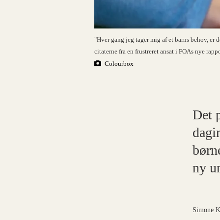
"Hver gang jeg tager mig af et barns behov, er der
citaterne fra en frustreret ansat i FOAs nye rapp
Colourbox
Det 
dagin
børne
ny u
Simone K