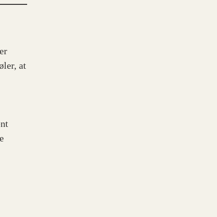
er
ler, at
nt
ve