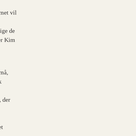
met vil
ige de
er Kim
små,
k
, der
et