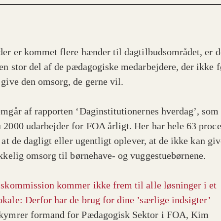
der er kommet flere hænder til dagtilbudsområdet, er d
 en stor del af de pædagogiske medarbejdere, der ikke fø
 give den omsorg, de gerne vil.
emgår af rapporten ‘Daginstitutionernes hverdag’, som
 2000 udarbejder for FOA årligt. Her har hele 63 proce
 at de dagligt eller ugentligt oplever, at de ikke kan gi
ækkelig omsorg til børnehave- og vuggestuebørnene.
lskommission kommer ikke frem til alle løsninger i et
kale: Derfor har de brug for dine ’særlige indsigter’
kymrer formand for Pædagogisk Sektor i FOA, Kim