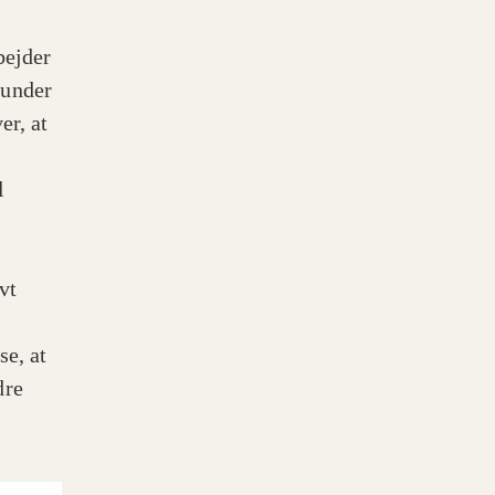
bejder
 under
er, at
l
vt
se, at
dre