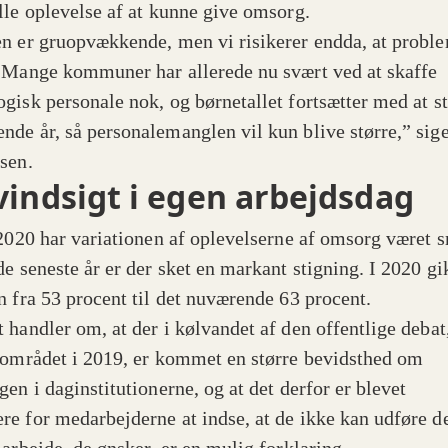
lle oplevelse af at kunne give omsorg.
n er gruopvækkende, men vi risikerer endda, at proble
 Mange kommuner har allerede nu svært ved at skaffe
gisk personale nok, og børnetallet fortsætter med at st
de år, så personalemanglen vil kun blive større,” sig
ksen.
vindsigt i egen arbejdsdag
 2020 har variationen af oplevelserne af omsorg været 
de seneste år er der sket en markant stigning. I 2020 gi
n fra 53 procent til det nuværende 63 procent.
 handler om, at der i kølvandet af den offentlige debat
 området i 2019, er kommet en større bevidsthed om
en i daginstitutionerne, og at det derfor er blevet
e for medarbejderne at indse, at de ikke kan udføre d