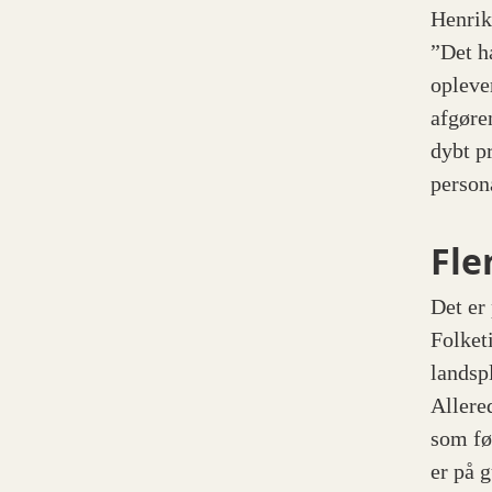
Henri
”Det ha
opleve
afgøre
dybt p
person
Fle
Det er
Folket
landsp
Allere
som føl
er på 