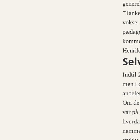
genere
”Tanke
vokse.
pædago
kommen
Henri
Sel
Indtil
men i 
andele
Om det
var på
hverdag
nemmer