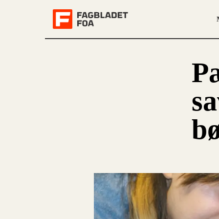
Pæ
sa
b