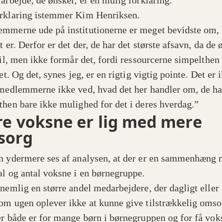
 arbejde, de ønsker, er en mulig forklaring.
rklaring istemmer Kim Henriksen.
mmerne ude på institutionerne er meget bevidste om,
t er. Derfor er det der, de har det største afsavn, da de 
 til, men ikke formår det, fordi ressourcerne simpelthen
det. Og det, synes jeg, er en rigtig vigtig pointe. Det er 
 medlemmerne ikke ved, hvad det her handler om, de ha
then bare ikke mulighed for det i deres hverdag.”
re voksne er lig med mere
sorg
n ydermere ses af analysen, at der er en sammenhæng
al og antal voksne i en børnegruppe.
 nemlig en større andel medarbejdere, der dagligt eller 
om ugen oplever ikke at kunne give tilstrækkelig omso
er både er for mange børn i børnegruppen og for få voks