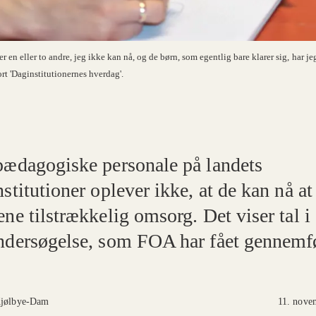
 en eller to andre, jeg ikke kan nå, og de børn, som egentlig bare klarer sig, har jeg s
ort 'Daginstitutionernes hverdag'.
pædagogiske personale på landets
stitutioner oplever ikke, at de kan nå at
ne tilstrækkelig omsorg. Det viser tal i
ndersøgelse, som FOA har fået gennemfø
jølbye-Dam
11. nove