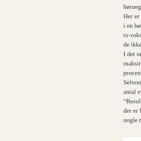
børneg
Her er
i en b
to vok
de ikk
I det o
maksim
procen
Selvom
antal 
“Result
der er
nogle 