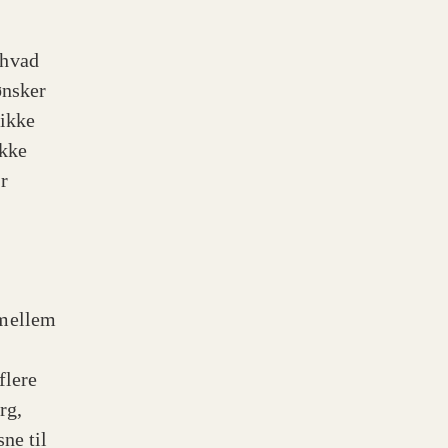
 hvad
ønsker
 ikke
ikke
r
 mellem
flere
rg,
ne til