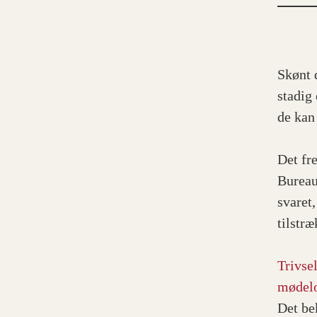
Skønt 
stadig
de kan
Det fr
Bureau
svaret,
tilstr
Trivse
mødelo
Det be