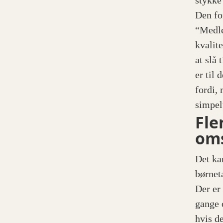
stykke
Den fo
“Medle
kvalite
at slå
er til 
fordi,
simpel
Fle
om
Det ka
børnet
Der er
gange 
hvis d