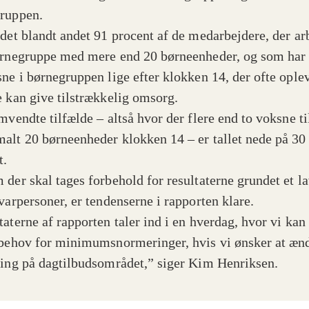
ruppen.
 det blandt andet 91 procent af de medarbejdere, der ar
ørnegruppe med mere end 20 børneenheder, og som har
sne i børnegruppen lige efter klokken 14, der ofte oplev
e kan give tilstrækkelig omsorg.
mvendte tilfælde – altså hvor der flere end to voksne ti
alt 20 børneenheder klokken 14 – er tallet nede på 30
t.
 der skal tages forbehold for resultaterne grundet et la
svarpersoner, er tendenserne i rapporten klare.
aterne af rapporten taler ind i en hverdag, hvor vi kan 
 behov for minimumsnormeringer, hvis vi ønsker at æn
ting på dagtilbudsområdet,” siger Kim Henriksen.