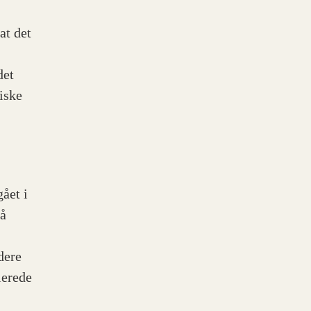
at det
det
iske
ået i
på
dere
lerede