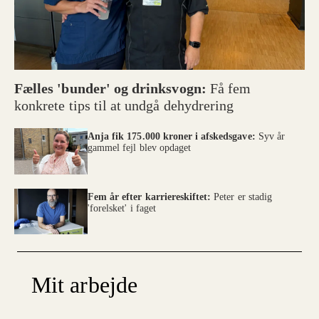
Fælles 'bunder' og drinksvogn:
Få fem
konkrete tips til at undgå dehydrering
Anja fik 175.000 kroner i afskedsgave:
Syv år
gammel fejl blev opdaget
Fem år efter karriereskiftet:
Peter er stadig
'forelsket' i faget
Mit arbejde