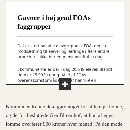
Gavner i høj grad FOAs
faggrupper
Det er stort set alle elevgrupper i FOA, der – i
modsætning til elever og lærlinge i flere andre
brancher – ikke har en pensionsaftale i dag.
I kommunerne er der i dag 20.648 elever. Blandt
dem er 15.993 i gang på et af FOAs
overenskomstområder. Heraf har 109 en
pensionsaftale.
I regionerne er der i dag 1.219 elever. Blandt
dem er 499 i gang på et af FOAs
Kommunen kunne ikke gøre noget for at hjælpe hende,
overenskomstområder. Heraf har 95 en
pensionsaftale.
og derfor besluttede Gea Bloemhof, at hun af egen
lomme overfører 900 kroner hver måned. På den måde
Pension til elever vil især komme til at få