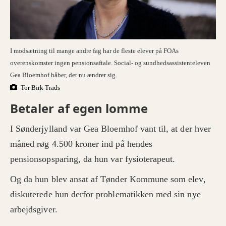
De udbetalte beløb i de to eksempler er før skat
og i nutidskroner og bygger på prognoser i
PenSams koncept Fleksion.
Vi har ikke foretaget præcise beregninger på
I modsætning til mange andre fag har de fleste elever på FOAs
Gea Bloemhofs økonomi. Eksemplerne her er
overenskomster ingen pensionsaftale. Social- og sundhedsassistenteleven
alene tænkt til at illustrere betydningen af
Gea Bloemhof håber, det nu ændrer sig.
pension af elevlønnen.
Tor Birk Trads
Kilde: PenSam
Betaler af egen lomme
I Sønderjylland var Gea Bloemhof vant til, at der hver
måned røg 4.500 kroner ind på hendes
pensionsopsparing, da hun var fysioterapeut.
Og da hun blev ansat af Tønder Kommune som elev,
diskuterede hun derfor problematikken med sin nye
arbejdsgiver.