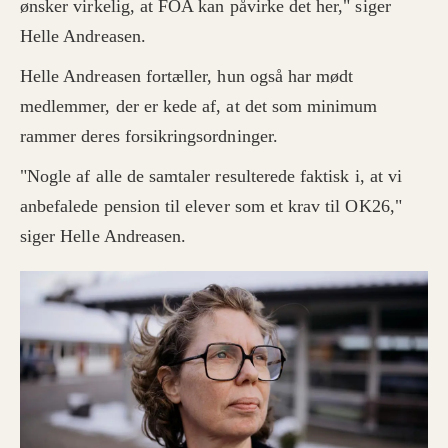
ønsker virkelig, at FOA kan påvirke det her," siger
Når Anne går på pension som 70-årig, har hun
Helle Andreasen.
udsigt til, at hun får 16.417 kroner om måneden
som pensionist.
Helle Andreasen fortæller, hun også har mødt
medlemmer, der er kede af, at det som minimum
Eksempel 2:
rammer deres forsikringsordninger.
Bente har et karriereforløb, der er fuldstændig
"Nogle af alle de samtaler resulterede faktisk i, at vi
identisk med Annes. Bortset fra at hun i
elevtiden hver måned får indsat 3.780 kroner
anbefalede pension til elever som et krav til OK26,"
ind på sin pensionsopsparing.
siger Helle Andreasen.
Det betyder, at Bente, når hun går på pension
som 70-årig, vil få 18.250 kroner om måneden –
eller 1.833 kroner mere om måneden end Anne.
Bemærk:
I vores eksempel er pensionen i elevtiden
beregnet ud fra den pensionsprocent på 15,29,
der er aftalt for de uddannede.