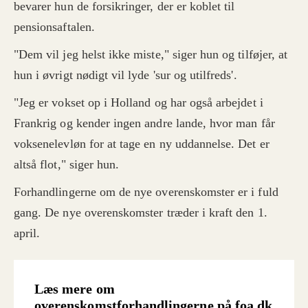
bevarer hun de forsikringer, der er koblet til
betydning inden for disse faggrupper:
pensionsaftalen.
Social- og sundhedshjælpere og -
"Dem vil jeg helst ikke miste," siger hun og tilføjer, at
assistenter
Pædagogiske assistenter
hun i øvrigt nødigt vil lyde 'sur og utilfreds'.
Ambulancebehandlere
"Jeg er vokset op i Holland og har også arbejdet i
Ejendomsserviceteknikere
Frankrig og kender ingen andre lande, hvor man får
Neurofysiologiassistenter
voksenelevløn for at tage en ny uddannelse. Det er
Den kommende uddannelse for
erhvervsportører
altså flot," siger hun.
Forhandlingerne om de nye overenskomster er i fuld
gang. De nye overenskomster træder i kraft den 1.
april.
Læs mere om
overenskomstforhandlingerne på foa.dk