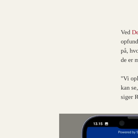
Ved
De
opfund
på, hv
de er 
"Vi opl
kan se
siger 