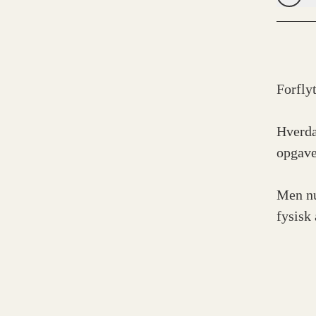
Forfly
Hverda
opgave
Men nu 
fysisk