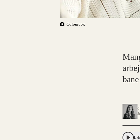
Colourbox
Mang
arbe
bane 
C
J
LÆ