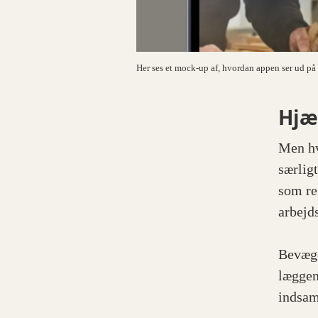
Her ses et mock-up af, hvordan appen ser ud på 
Hjæ
Men hv
særlig
som re
arbejds
Bevæge
læggen
indsam