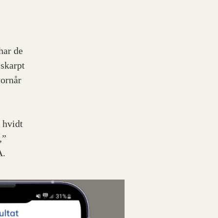
har de
 skarpt
vornår
å hvidt
,”
A.