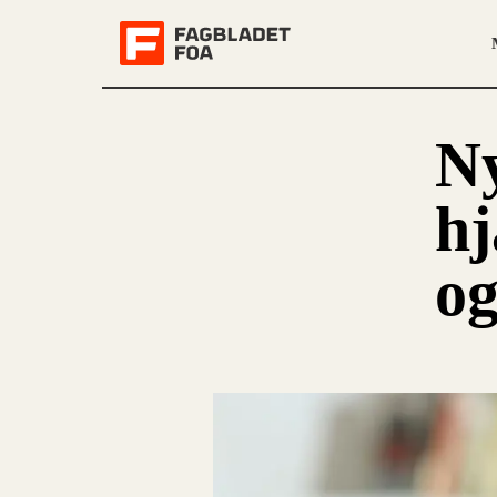
Ny
hj
og