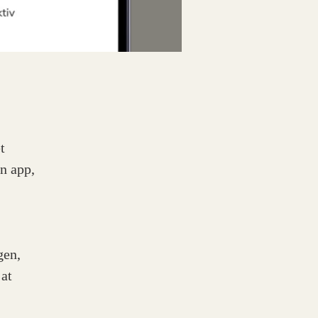
t
en app,
gen,
 at