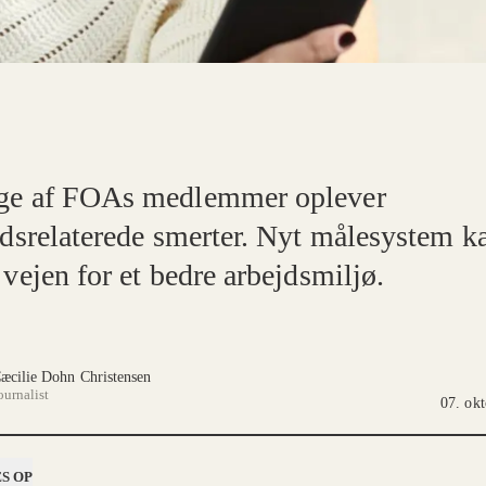
e af FOAs medlemmer oplever
jdsrelaterede smerter. Nyt målesystem k
vejen for et bedre arbejdsmiljø.
æcilie Dohn Christensen
ournalist
07. ok
S OP