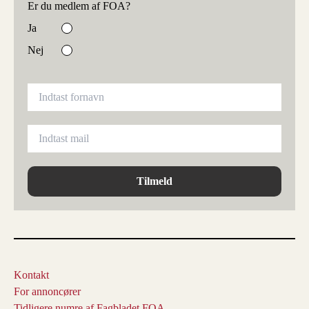
Er du medlem af FOA?
Ja
Nej
Tilmeld
Kontakt
For annoncører
Tidligere numre af Fagbladet FOA