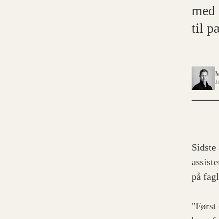
med a
til 
M
J
Sidste
assist
på fagl
"Først 