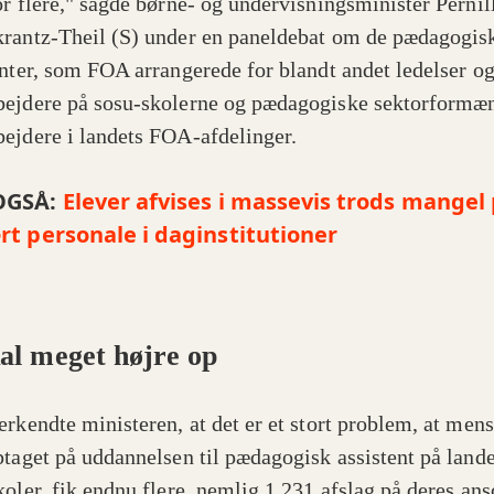
or flere," sagde børne- og undervisningsminister Pernil
rantz-Theil (S) under en paneldebat om de pædagogis
enter, som FOA arrangerede for blandt andet ledelser o
ejdere på sosu-skolerne og pædagogiske sektorformæ
ejdere i landets FOA-afdelinger.
OGSÅ:
Elever afvises i massevis trods mangel
rt personale i daginstitutioner
kal meget højre op
erkendte ministeren, at det er et stort problem, at men
ptaget på uddannelsen til pædagogisk assistent på lande
koler, fik endnu flere, nemlig 1.231 afslag på deres an