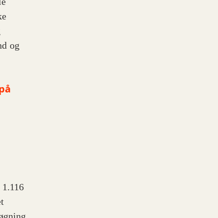
le
ke
g
nd og
 på
s 1.116
t
søgning