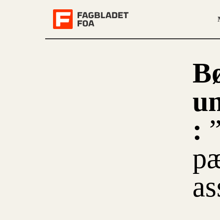
B
un
:
pæ
as