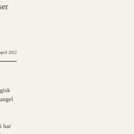
ser
april 2022
ogisk
mangel
i har