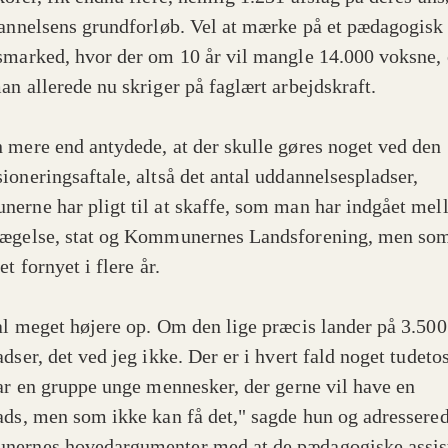
dannelsens grundforløb. Vel at mærke på et pædagogisk
smarked, hvor der om 10 år vil mangle 14.000 voksne,
an allerede nu skriger på faglært arbejdskraft.
 mere end antydede, at der skulle gøres noget ved den
ioneringsaftale, altså det antal uddannelsespladser,
erne har pligt til at skaffe, som man har indgået me
ægelse, stat og Kommunernes Landsforening, men som
et fornyet i flere år.
al meget højere op. Om den lige præcis lander på 3.500
dser, det ved jeg ikke. Der er i hvert fald noget tudetos
har en gruppe unge mennesker, der gerne vil have en
ads, men som ikke kan få det," sagde hun og adressere
ernes hovedargumenter med at de pædagogiske assis