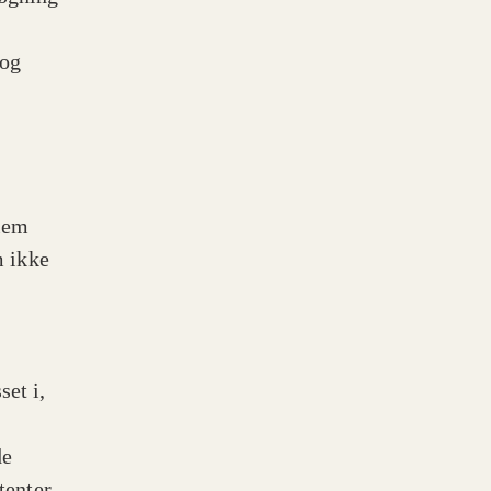
 og
llem
 ikke
set i,
de
tenter