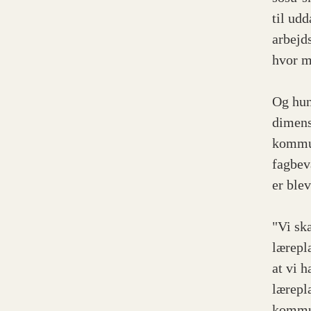
til ud
arbejd
hvor m
Og hun
dimens
kommun
fagbev
er blev
"Vi sk
lærepla
at vi 
lærepl
kommun