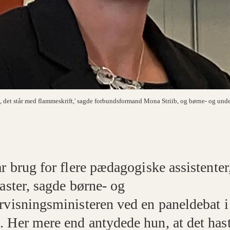
e, det står med flammeskrift,' sagde forbundsformand Mona Striib, og børne- og un
r brug for flere pædagogiske assistenter
aster, sagde børne- og
rvisningsministeren ved en paneldebat i
 Her mere end antydede hun, at det has