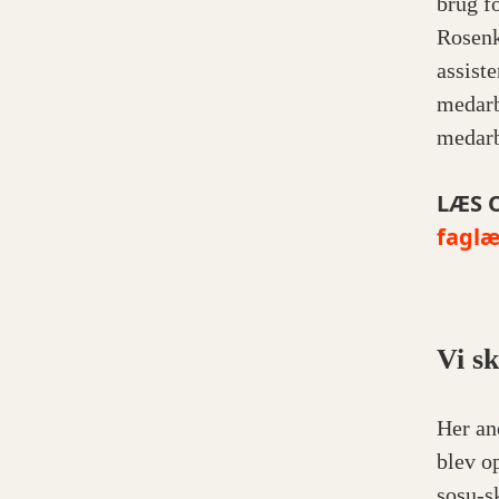
brug f
Rosenk
assist
medarb
medarb
LÆS 
faglæ
Vi s
Her an
blev o
sosu-s