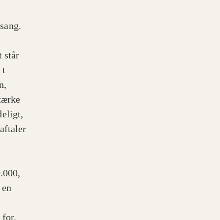
psang.
 står
 t
n,
tærke
eligt,
aftaler
.000,
 en
 for.