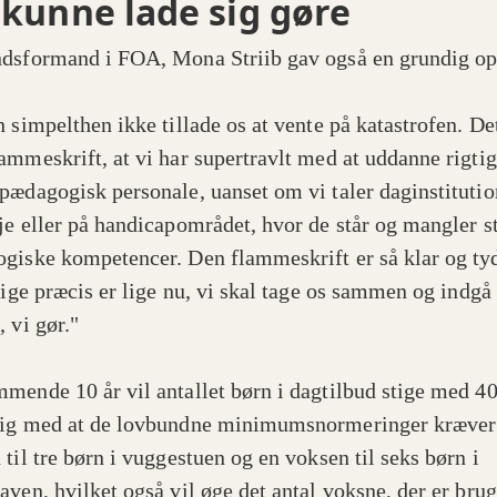
kunne lade sig gøre
dsformand i FOA, Mona Striib gav også en grundig o
 simpelthen ikke tillade os at vente på katastrofen. Det
ammeskrift, at vi har supertravlt med at uddanne rigtig
pædagogisk personale, uanset om vi taler daginstitutio
je eller på handicapområdet, hvor de står og mangler s
giske kompetencer. Den flammeskrift er så klar og tyd
lige præcis er lige nu, vi skal tage os sammen og indgå 
 vi gør."
mende 10 år vil antallet børn i dagtilbud stige med 40
ig med at de lovbundne minimumsnormeringer kræver
til tre børn i vuggestuen og en voksen til seks børn i
aven, hvilket også vil øge det antal voksne, der er brug