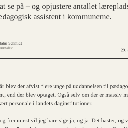
t se på – og opjustere antallet læreplad
pædagogisk assistent i kommunerne.
alin Schmidt
ournalist
29. 
 år blev der afvist flere unge på uddannelsen til pædag
ent, end der blev optaget. Også selv om der er massiv 
ært personale i landets daginstitutioner.
og fremmest vil jeg bare sige ja, og ja. Det haster, og v