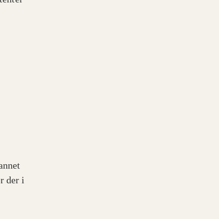
annet
r der i