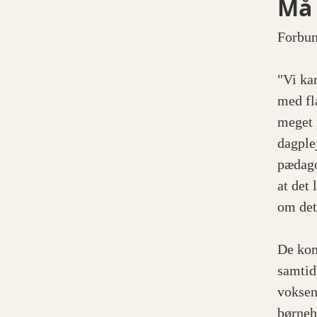
Må 
Forbun
"Vi kan
med fl
meget 
dagple
pædago
at det 
om det,
De kom
samtid
voksen 
børneh