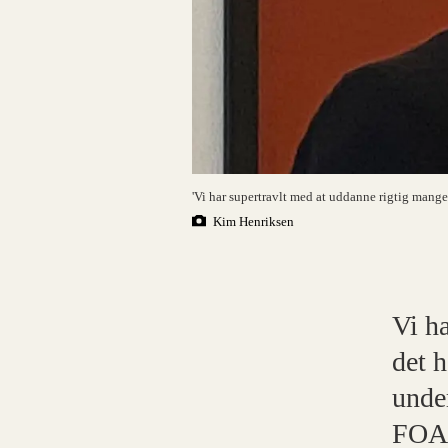
'Vi har supertravlt med at uddanne rigtig mang
Kim Henriksen
Vi ha
det h
unde
FOA.