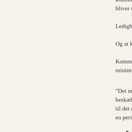
bliver
Ledigh
Og at 
Kommun
minim
"Det m
beskæf
til de
en per