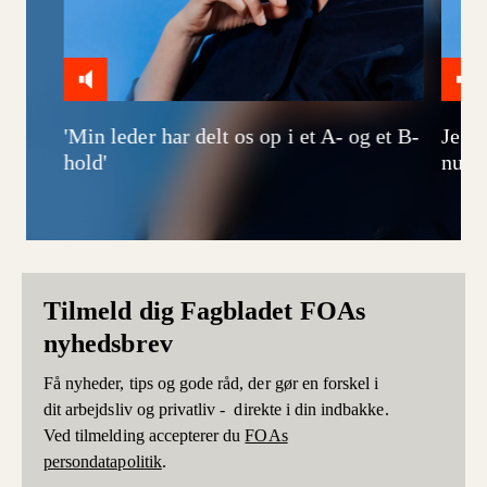
'Min leder har delt os op i et A- og et B-
Jeg h
hold'
num
Tilmeld dig Fagbladet FOAs
nyhedsbrev
Få nyheder, tips og gode råd, der gør en forskel i
dit arbejdsliv og privatliv - direkte i din indbakke.
Ved tilmelding accepterer du
FOAs
persondatapolitik
.