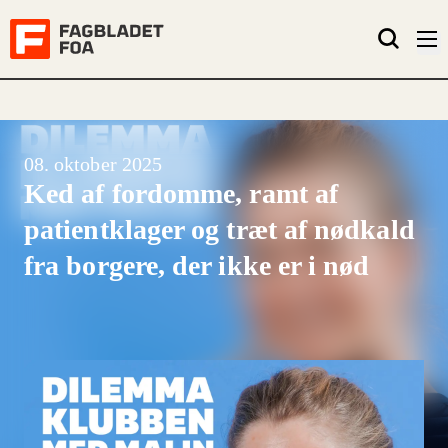
08. oktober 2025
Ked af fordomme, ramt af
patientklager og træt af nødkald
fra borgere, der ikke er i nød