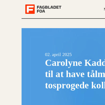
02. april 2025
Carolyne Kaddu
til at have tå
tosprogede kol