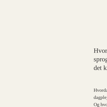
Hvor
spro
det 
Hvorda
dagple
Og hvo