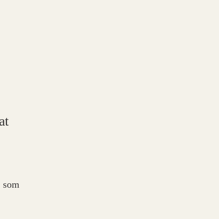
at
n som