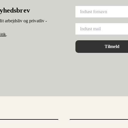
nyhedsbrev
it arbejdsliv og privatliv -
itik
.
Tilmeld