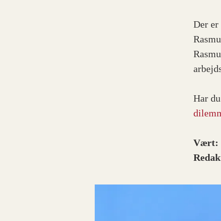
Der er
Rasmus
Rasmu
arbejd
Har du
dilem
Vært
Redak