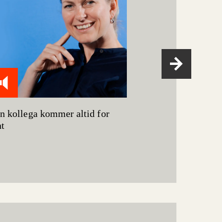
n kollega kommer altid for
Min kollega vil
nt
svinekød for bo