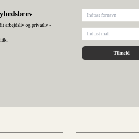
nyhedsbrev
it arbejdsliv og privatliv -
itik
.
Tilmeld