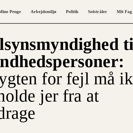
Mine Penge
Arbejdsmiljø
Politik
Solstråler
Mit Fag
lsynsmyndighed ti
ndhedspersoner:
ygten for fejl må i
holde jer fra at
drage