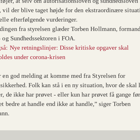
lføjer, at selv om autorisationsloven og sundhedsloven 
 vil der blive taget højde for den ekstraordinære situat
elle efterfølgende vurderinger.
ingen fra styrelsen glæder Torben Hollmann, formand
- og Sundhedssektoren i FOA.
så: Nye retningslinjer: Disse kritiske opgaver skal
oldes under corona-krisen
r en god melding at komme med fra Styrelsen for
sikkerhed. Folk kan stå i en ny situation, hvor de skal 
r, de ikke har prøvet - eller kun har prøvet få gange fø
det bedre at handle end ikke at handle,” siger Torben
ann.