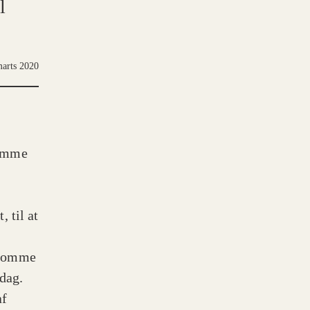
l
marts 2020
komme
 til at
 komme
 dag.
af