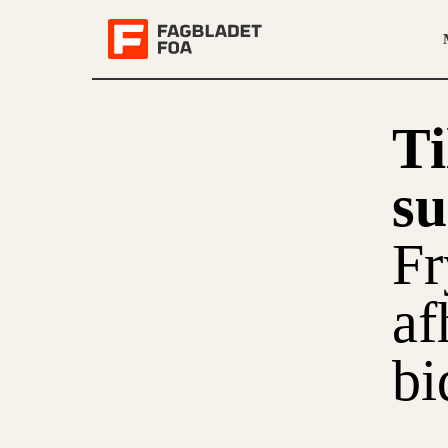
Ti
su
Fr
af
bi