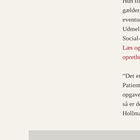
Hun ti
gælder,
eventu
Udmeld
Social
Læs og
opreth
“Det e
Patient
opgave
så er 
Hollm