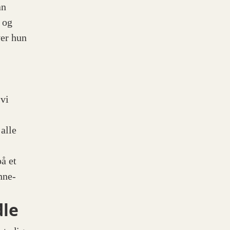
an
 og
ver hun
 vi
 alle
å et
nne-
dle