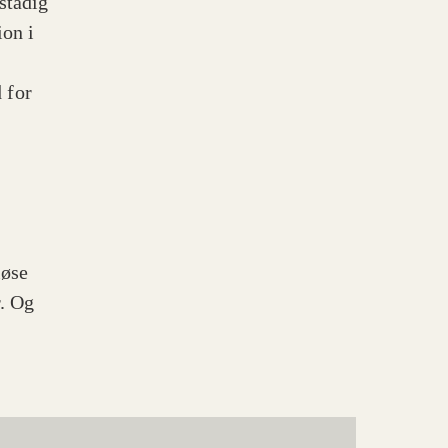
stadig
ion i
 for
løse
r. Og