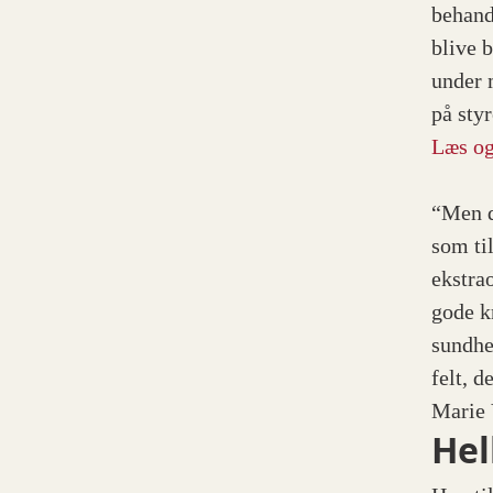
behand
blive 
under m
på sty
Læs og
“Men d
som ti
ekstrao
gode k
sundhe
felt, d
Marie 
Hel