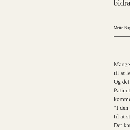
bidra
Mette Bo
Mange 
til at 
Og det
Patien
komme 
“I den
til at 
Det ka