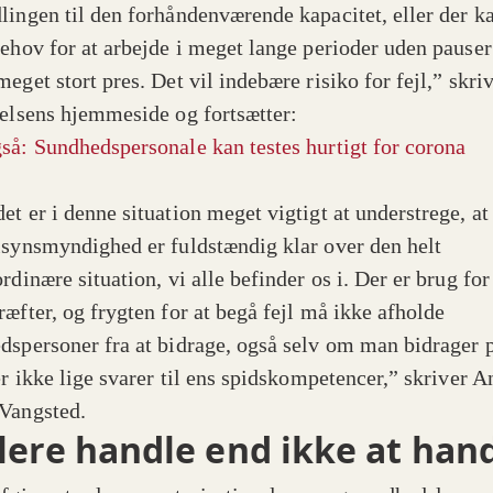
lingen til den forhåndenværende kapacitet, eller der k
behov for at arbejde i meget lange perioder uden pauser
eget stort pres. Det vil indebære risiko for fejl,” skri
relsens hjemmeside og fortsætter:
så: Sundhedspersonale kan testes hurtigt for corona
et er i denne situation meget vigtigt at understrege, at
lsynsmyndighed er fuldstændig klar over den helt
rdinære situation, vi alle befinder os i. Der er brug for
ræfter, og frygten for at begå fejl må ikke afholde
dspersoner fra at bidrage, også selv om man bidrager p
er ikke lige svarer til ens spidskompetencer,” skriver A
Vangsted.
lere handle end ikke at han