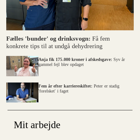
Fælles 'bunder' og drinksvogn:
Få fem
konkrete tips til at undgå dehydrering
Anja fik 175.000 kroner i afskedsgave:
Syv år
gammel fejl blev opdaget
Fem år efter karriereskiftet:
Peter er stadig
'forelsket' i faget
Mit arbejde