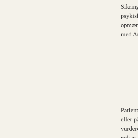
Sikrin
psykis
opmærk
med An
Patien
eller p
vurdere
nok at