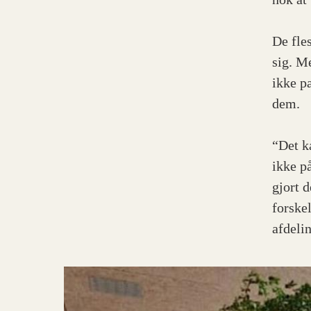
De fle
sig. M
ikke pa
dem.
“Det k
ikke på
gjort 
forske
afdelin