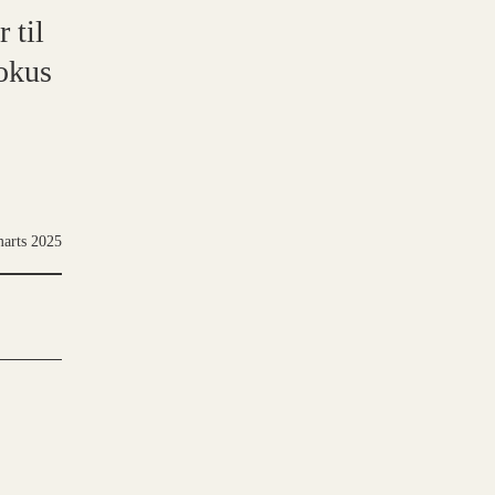
 til
fokus
marts 2025