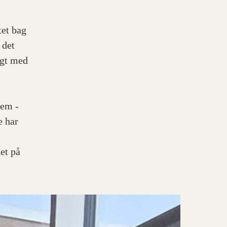
tet bag
 det
sigt med
dem -
e har
et på