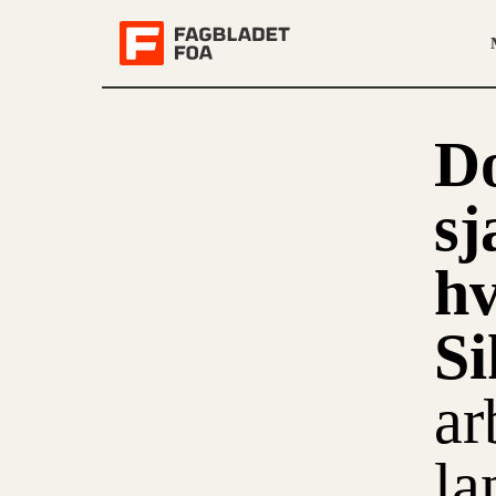
D
sj
h
Si
ar
la