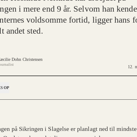
ingen i mere end 9 år. Selvom han kender
enternes voldsomme fortid, ligger hans 
lt andet sted.
æcilie Dohn Christensen
ournalist
12. 
S OP
gen på Sikringen i Slagelse er planlagt ned til mindste