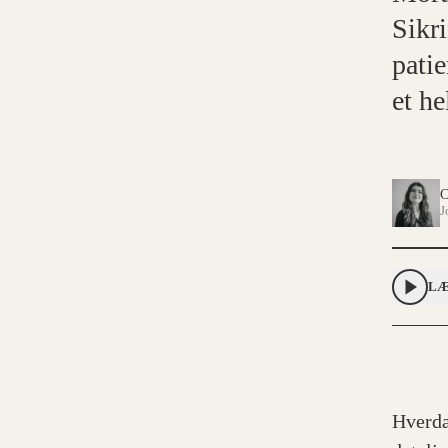
Sikr
pati
et he
C
J
LÆ
Hverda