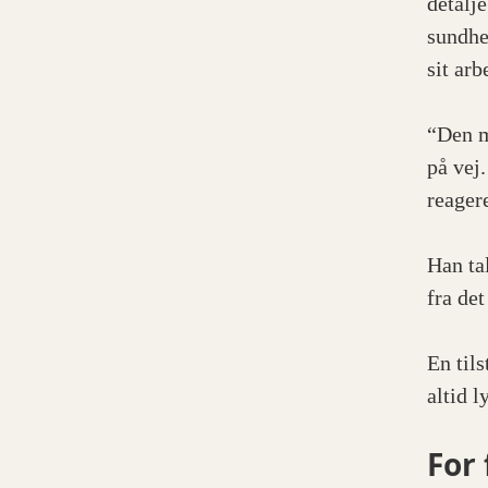
detalj
sundhe
sit ar
“Den m
på vej
reager
Han ta
fra det
En til
altid 
For 