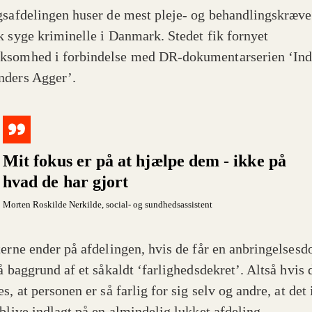
gsafdelingen huser de mest pleje- og behandlingskræv
k syge kriminelle i Danmark. Stedet fik fornyet
somhed i forbindelse med DR-dokumentarserien ‘Ind
ders Agger’.
Mit fokus er på at hjælpe dem - ikke på
hvad de har gjort
Morten Roskilde Nerkilde
, social- og sundhedsassistent
terne ender på afdelingen, hvis de får en anbringelses
å baggrund af et såkaldt ‘farlighedsdekret’. Altså hvis 
s, at personen er så farlig for sig selv og andre, at det 
 blive indlagt på en almindelig lukket afdeling.