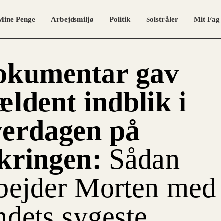
Mine Penge
Arbejdsmiljø
Politik
Solstråler
Mit Fag
okumentar gav
ældent indblik i
verdagen på
kringen:
Sådan
bejder Morten med
ndets sygeste