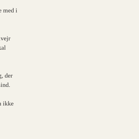
e med i
mvejr
kal
, der
sind.
n ikke