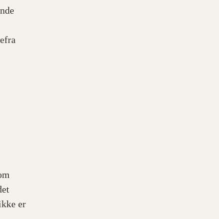
ende
efra
dom
det
ikke er