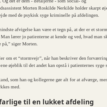
e. Og det er dem - detaljerne - som social- og
dsassistent Morten Roskilde Nerkilde holder skarpt øj
bejde med de psykisk syge kriminelle på afdelingen.
indste afvigelse kan være et tegn på, at der er et stor
. Man lærer jo patienterne at kende og ved, hvad man s
e på,” siger Morten.
ler om et “stormvejr”, når han beskriver den forværring
 ene øjeblik til det andet kan opstå i patienternes syge 
stand, som han og kollegerne gør alt for at afværge, me
lykkes med.
farlige til en lukket afdeling