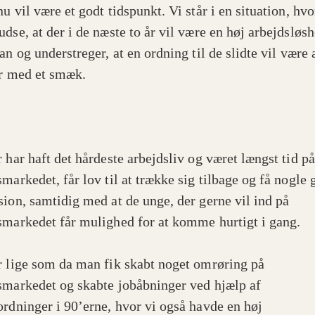
u vil være et godt tidspunkt. Vi står i en situation, hvo
udse, at der i de næste to år vil være en høj arbejdsløs
an og understreger, at en ordning til de slidte vil være a
er med et smæk.
 har haft det hårdeste arbejdsliv og været længst tid på
markedet, får lov til at trække sig tilbage og få nogle 
sion, samtidig med at de unge, der gerne vil ind på
smarkedet får mulighed for at komme hurtigt i gang.
r lige som da man fik skabt noget omrøring på
smarkedet og skabte jobåbninger ved hjælp af
ordninger i 90’erne, hvor vi også havde en høj