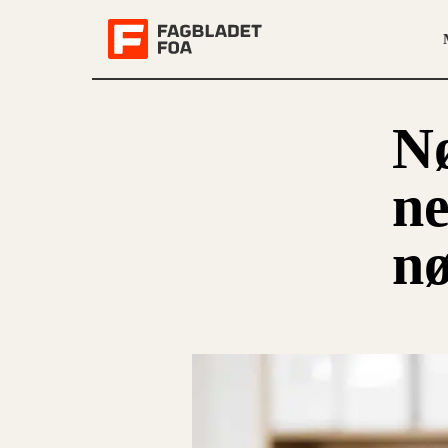
Nø
ne
n