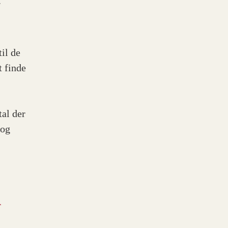
.
il de
t finde
tal der
 og
r