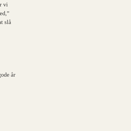
r vi
hed,”
t slå
gode år