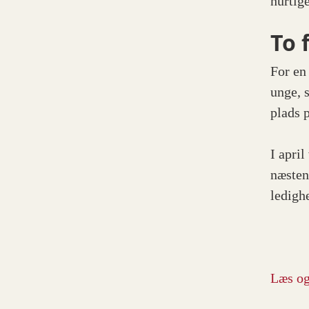
hurtige
To 
For en
unge, 
plads 
I april
næsten
ledigh
Læs og