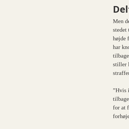
Del
Men de
stedet 
højde 
har kn
tilbag
stiller
straff
”Hvis 
tilbag
for at
forhøj