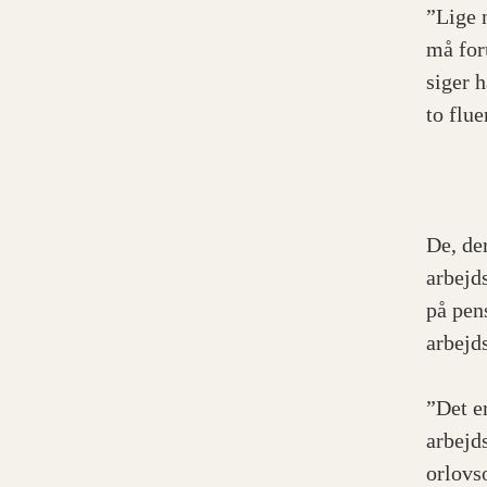
”Lige n
må for
siger h
to flu
De, der
arbejds
på pen
arbejd
”Det e
arbejd
orlovs