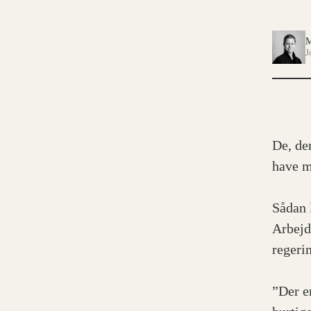
M
J
De, de
have m
Sådan 
Arbejd
regeri
”Der e