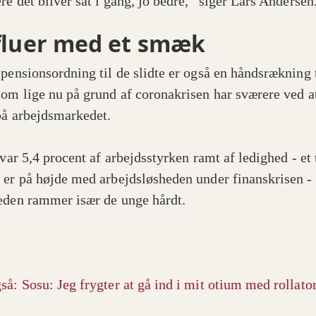
re det bliver sat i gang, jo bedre,” siger Lars Andersen
fluer med et smæk
 pensionsordning til de slidte er også en håndsrækning t
som lige nu på grund af coronakrisen har sværere ved a
på arbejdsmarkedet.
 var 5,4 procent af arbejdsstyrken ramt af ledighed - et 
 er på højde med arbejdsløsheden under finanskrisen -
eden rammer især de unge hårdt.
så: Sosu: Jeg frygter at gå ind i mit otium med rollato