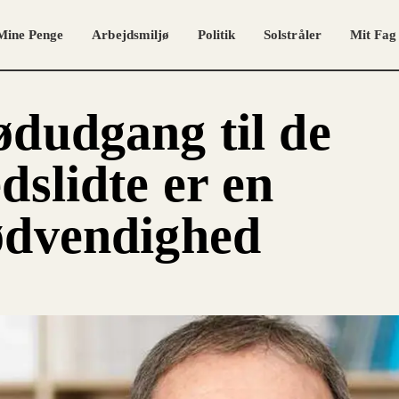
Mine Penge
Arbejdsmiljø
Politik
Solstråler
Mit Fag
dudgang til de
dslidte er en
ødvendighed