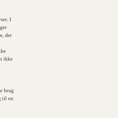
ser. I
ager
e, der
kke
om ikke
ar brug
 til en