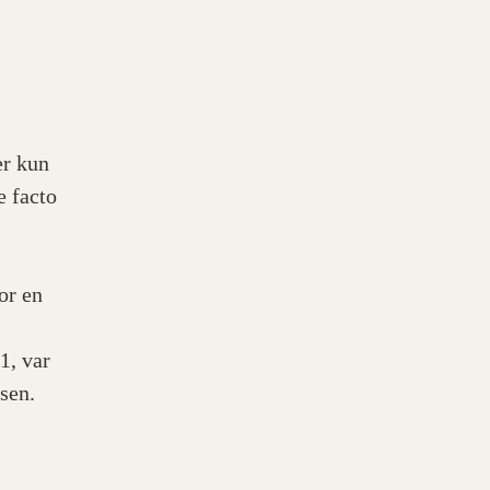
er kun
e facto
or en
1, var
rsen.