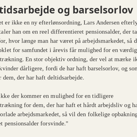
tidsarbejde og barselsorlov
t er ikke en ny efterlønsordning, Lars Andersen efterly
taler han om en reel differentieret pensionsalder, der t
for, hvor længe man har været på arbejdsmarkedet, så d
oklet for samfundet i årevis får mulighed for en værdig
etrækning. En stor objektiv ordning, der vel at mærke i
 kvinder dårligere, fordi de har haft barselsorlov, og s
er dem, der har haft deltidsarbejde.
ikke der kommer en mulighed for en tidligere
etrækning for dem, der har haft et hårdt arbejdsliv og h
 forlade arbejdsmarkedet, så vil den folkelige opbakning
et pensionsalder forsvinde."