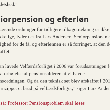
sløshed.”
iorpension og efterløn
ærende ordninger for tidligere tilbagetrækning er ikke
ækkelige, lyder det fra Lars Andersen. Seniorpensionen 
ghed for de få, og efterlønnen er så forringet, at den d
affet.
n lavede Velfærdsforliget i 2006 var forudsætningen f
s forhøjelse af pensionsalderen at vi havde
ønsordningen. Og da den teknisk set blev afskaffet i 201
princippet et brud på velfærdsforliget,” siger Lars Ande
så: Professor: Pensionsproblem skal løses