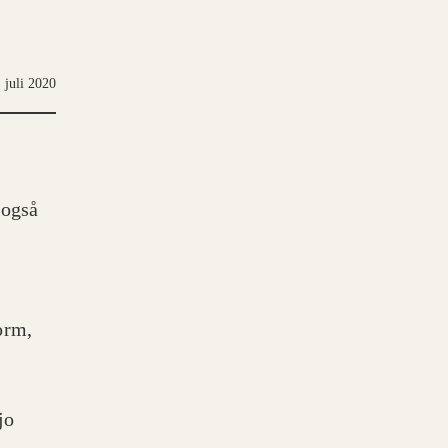
 juli 2020
 også
orm,
jo