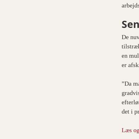
arbejd
Sen
De nuv
tilstr
en muli
er afsk
”Da ma
gradvi
efterl
det i 
Læs og