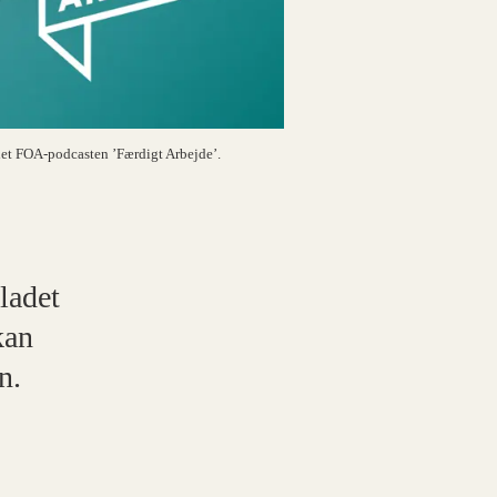
ladet FOA-podcasten ’Færdigt Arbejde’.
bladet
kan
n.