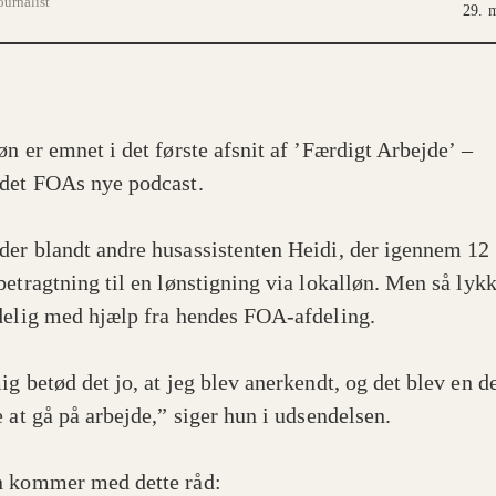
ournalist
29. 
øn er emnet i det første afsnit af ’Færdigt Arbejde’ –
det FOAs nye podcast.
er blandt andre husassistenten Heidi, der igennem 12 
betragtning til en lønstigning via lokalløn. Men så lyk
delig med hjælp fra hendes FOA-afdeling.
ig betød det jo, at jeg blev anerkendt, og det blev en d
e at gå på arbejde,” siger hun i udsendelsen.
 kommer med dette råd: