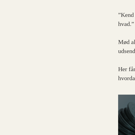
”Kend 
hvad.”
Mød al
udsend
Her får
hvorda