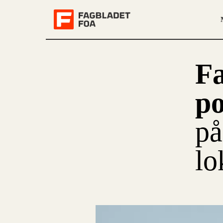
F
p
på
lo