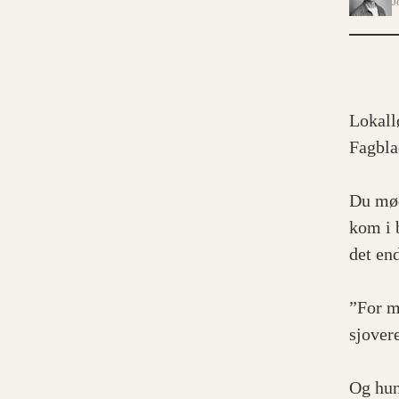
J
Lokall
Fagbla
Du mød
kom i 
det en
”For m
sjover
Og hun