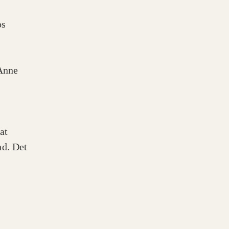
os
 Anne
at
nd. Det