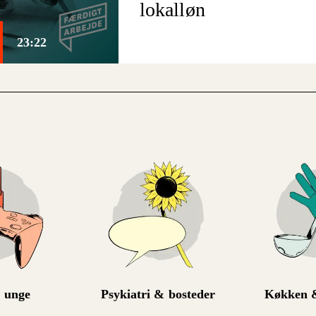
lokalløn
23:22
 unge
Psykiatri & bosteder
Køkken &