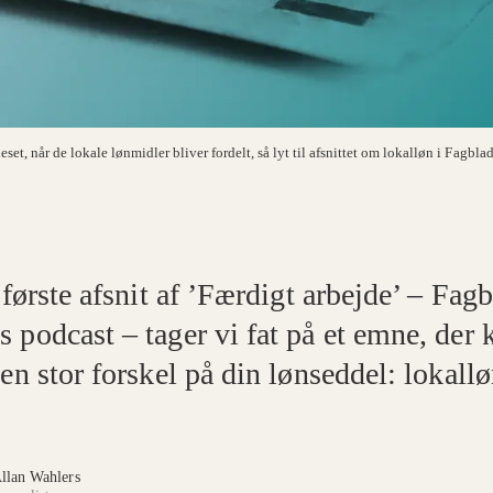
set, når de lokale lønmidler bliver fordelt, så lyt til afsnittet om lokalløn i Fagb
 første afsnit af ’Færdigt arbejde’ – Fag
 podcast – tager vi fat på et emne, der 
en stor forskel på din lønseddel: lokallø
llan Wahlers