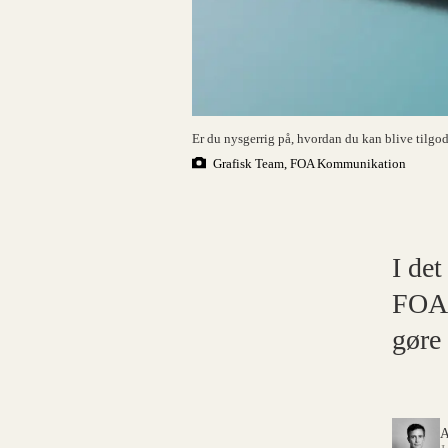
Er du nysgerrig på, hvordan du kan blive tilgode
Grafisk Team, FOA Kommunikation
I det
FOAs
gøre 
A