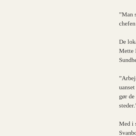
”Man s
chefen
De lok
Mette 
Sundhe
”Arbej
uanset
gør de
steder.
Med i 
Svanbo