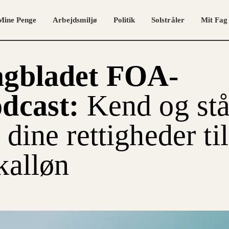
Mine Penge
Arbejdsmiljø
Politik
Solstråler
Mit Fag
agbladet FOA-
odcast:
Kend og st
 dine rettigheder til
kalløn