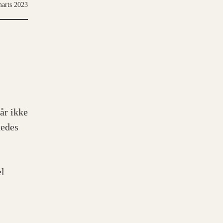
marts 2023
år ikke
kedes
el