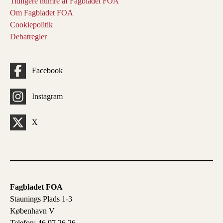
Tidligere numre af Fagbladet FOA
Om Fagbladet FOA
Cookiepolitik
Debatregler
Facebook
Instagram
X
Fagbladet FOA
Staunings Plads 1-3
København V
Telefon: 46 97 26 26