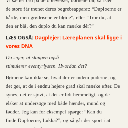
Vi sætter ord på de oplevelser, børnene får, så især
de store får trænet deres begrebsapparat: “Duploerne er
hårde, men grødrisene er bløde”, eller “Tror du, at
den er blå, den duplo du kan mærke dér?”
LÆS OGSÅ:
Dagplejer: Læreplanen skal ligge i
vores DNA
Du siger, at slangen også
stimulerer eventyrlysten. Hvordan det?
Børnene kan ikke se, hvad der er indeni puderne, og
det gør, at de i endnu højere grad skal mærke efter. De
synes, det er sjovt, at det er lidt hemmeligt, og de
elsker at undersøge med både hænder, mund og
fødder. Jeg kan for eksempel spørge: “Kan du
finde Duploerne, Lukka?”, og så går der sport i at