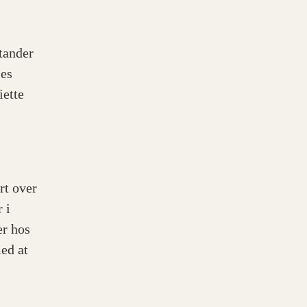
tander
ges
iette
rt over
 i
er hos
ed at