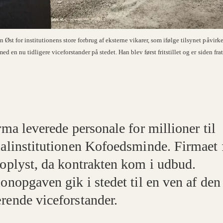
n Øst for institutionens store forbrug af eksterne vikarer, som ifølge tilsynet påvir
 med en nu tidligere viceforstander på stedet. Han blev først fritstillet og er siden fr
rma leverede personale for millioner til
ialinstitutionen Kofoedsminde. Firmaet 
 oplyst, da kontrakten kom i udbud.
onopgaven gik i stedet til en ven af den
rende viceforstander.