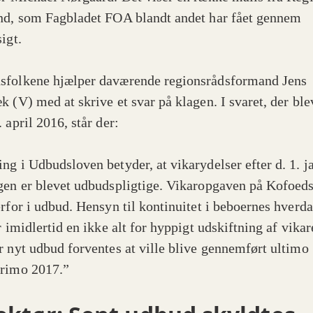
nd, som Fagbladet FOA blandt andet har fået gennem
igt.
folkene hjælper daværende regionsrådsformand Jens
k (V) med at skrive et svar på klagen. I svaret, der ble
 april 2016, står der:
ng i Udbudsloven betyder, at vikarydelser efter d. 1. j
gen er blevet udbudspligtige. Vikaropgaven på Kofoe
erfor i udbud. Hensyn til kontinuitet i beboernes hverd
r imidlertid en ikke alt for hyppigt udskiftning af vikar
r nyt udbud forventes at ville blive gennemført ultimo
rimo 2017.”