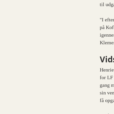
til ud
"I eft
på Kof
igenne
Klemen
Vid
Henrie
for LF
gang m
sin ve
få opg