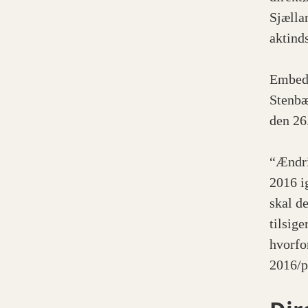
Sjælla
aktinds
Embeds
Stenbæ
den 26.
“Ændri
2016 i
skal d
tilsige
hvorfo
2016/p