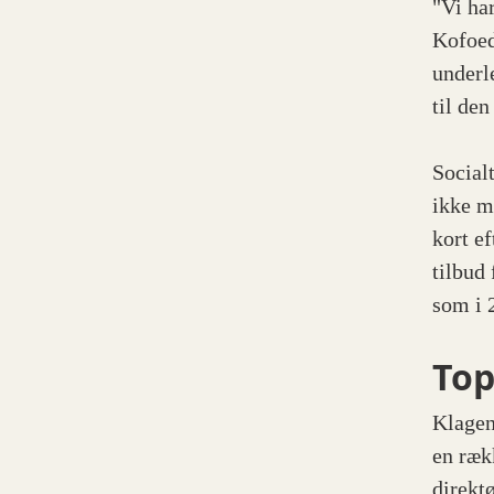
"Vi har
Kofoed
underl
til de
Social
ikke m
kort e
tilbud
som i 
Top
Klagen
en ræk
direkt