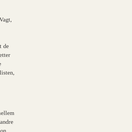
Vagt,
t de
etter
e
isten,
mellem
 andre
ion