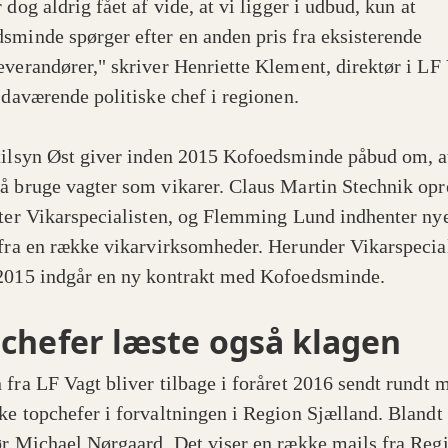
 dog aldrig fået af vide, at vi ligger i udbud, kun at
sminde spørger efter en anden pris fra eksisterende
everandører," skriver Henriette Klement, direktør i LF 
n daværende politiske chef i regionen.
tilsyn Øst giver inden 2015 Kofoedsminde påbud om, a
å bruge vagter som vikarer. Claus Martin Stechnik opr
fter Vikarspecialisten, og Flemming Lund indhenter ny
 fra en række vikarvirksomheder. Herunder Vikarspecial
2015 indgår en ny kontrakt med Kofoedsminde.
chefer læste også klagen
 fra LF Vagt bliver tilbage i foråret 2016 sendt rundt 
ke topchefer i forvaltningen i Region Sjælland. Blandt
ør Michael Nørgaard. Det viser en række mails fra Reg