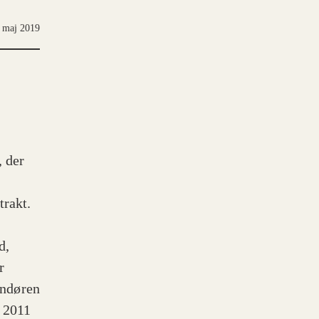
 maj 2019
, der
trakt.
d,
r
andøren
 2011