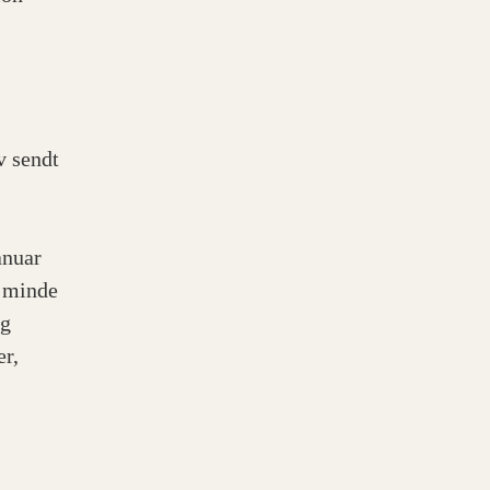
v sendt
anuar
dsminde
ag
er,