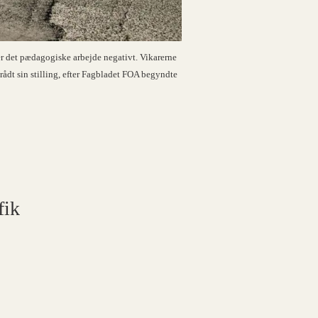
ker det pædagogiske arbejde negativt. Vikarerne
atrådt sin stilling, efter Fagbladet FOA begyndte
fik