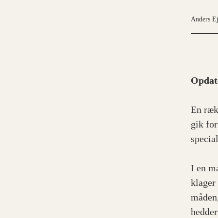
Anders E
Opdate
En ræk
gik for
specia
I en m
klager
måden,
hedder