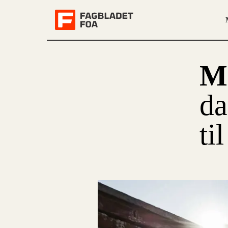
Ma
da
ti