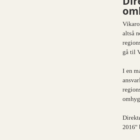
Dir
omh
Vikaro
altså 
region
gå til
I en m
ansvar
region
omhygg
Direkt
2016" 