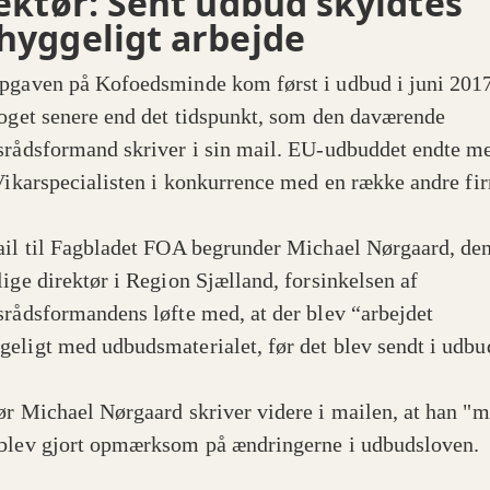
ektør: Sent udbud skyldtes
yggeligt arbejde
pgaven på Kofoedsminde kom først i udbud i juni 2017
noget senere end det tidspunkt, som den daværende
srådsformand skriver i sin mail. EU-udbuddet endte me
 Vikarspecialisten i konkurrence med en række andre fi
ail til Fagbladet FOA begrunder Michael Nørgaard, de
lige direktør i Region Sjælland, forsinkelsen af
srådsformandens løfte med, at der blev “arbejdet
eligt med udbudsmaterialet, før det blev sendt i udbu
ør Michael Nørgaard skriver videre i mailen, at han "
blev gjort opmærksom på ændringerne i udbudsloven.