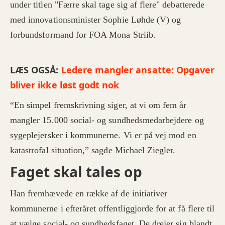
under titlen "Færre skal tage sig af flere" debatterede
med innovationsminister Sophie Løhde (V) og
forbundsformand for FOA Mona Striib.
LÆS OGSÅ:
Ledere mangler ansatte: Opgaver
bliver ikke løst godt nok
“En simpel fremskrivning siger, at vi om fem år
mangler 15.000 social- og sundhedsmedarbejdere og
sygeplejersker i kommunerne. Vi er på vej mod en
katastrofal situation,” sagde Michael Ziegler.
Faget skal tales op
Han fremhævede en række af de initiativer
kommunerne i efteråret offentliggjorde for at få flere til
at vælge social- og sundhedsfaget. De drejer sig blandt