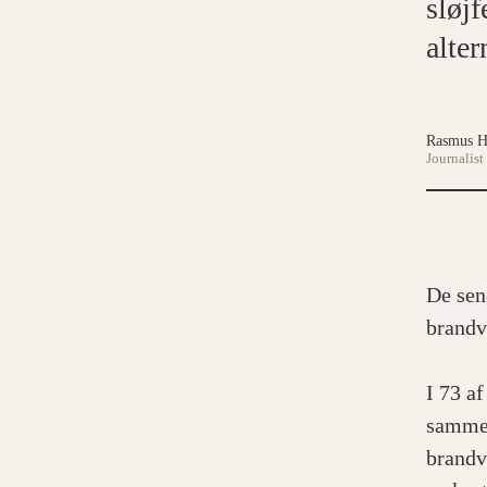
sløjf
alter
Rasmus H
Journalist
De sen
brandv
I 73 a
sammen
brandv