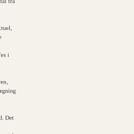
al fra
tuel,
e
es i
ren,
lægning
d. Det