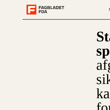
St
s
af
si
ka
fo