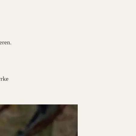
eren.
yrke