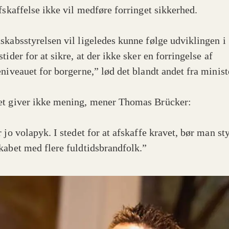
afskaffelse ikke vil medføre forringet sikkerhed.
skabsstyrelsen vil ligeledes kunne følge udviklingen i
tider for at sikre, at der ikke sker en forringelse af
eniveauet for borgerne,” lød det blandt andet fra minist
t giver ikke mening, mener Thomas Brücker:
 jo volapyk. I stedet for at afskaffe kravet, bør man st
kabet med flere fuldtidsbrandfolk.”