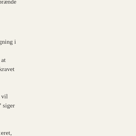
 brænde
gning i
 at
kravet
 vil
 siger
eret,