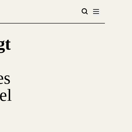
gt
es
el