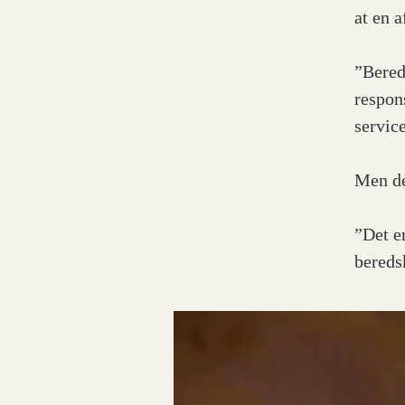
at en 
”Bered
respons
servic
Men de
”Det er
bereds