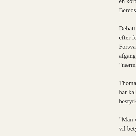
en kor
Bereds
Debatt
efter 
Forsva
afgang
”nærme
Thomas
har ka
bestyr
”Man v
vil be