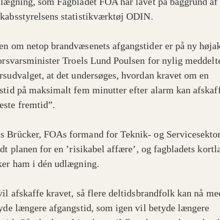
tlægning, som Fagbladet FOA har lavet på baggrund af t
kabsstyrelsens statistikværktøj ODIN.
en om netop brandvæsenets afgangstider er på ny højak
forsvarsminister Troels Lund Poulsen for nylig meddelt
rsudvalget, at det undersøges, hvordan kravet om en
stid på maksimalt fem minutter efter alarm kan afskaff
ste fremtid”.
 Brücker, FOAs formand for Teknik- og Servicesekto
ldt planen for en ’risikabel affære’, og fagbladets kort
ker ham i dén udlægning.
il afskaffe kravet, så flere deltidsbrandfolk kan nå me
tyde længere afgangstid, som igen vil betyde længere