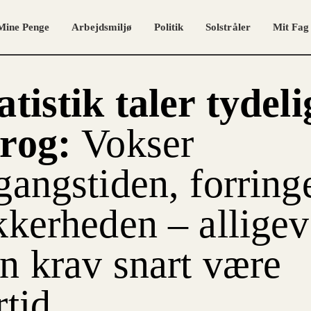
Mine Penge
Arbejdsmiljø
Politik
Solstråler
Mit Fag
atistik taler tydeli
prog:
Vokser
gangstiden, forring
kkerheden – alligev
n krav snart være
rtid