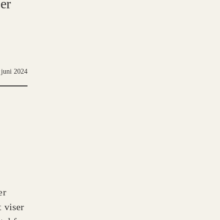
er
 juni 2024
er
 viser