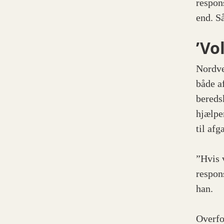
respon
end. Så
’Vo
Nordves
både a
bereds
hjælpe
til afg
”Hvis v
respon
han.
Overfo