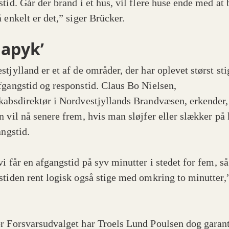
stid. Går der brand i et hus, vil flere huse ende med at
 enkelt er det,” siger Brücker.
lapyk’
tjylland er et af de områder, der har oplevet størst sti
fgangstid og responstid. Claus Bo Nielsen,
kabsdirektør i Nordvestjyllands Brandvæsen, erkender,
n vil nå senere frem, hvis man sløjfer eller slækker på 
angstid.
i får en afgangstid på syv minutter i stedet for fem, så
stiden rent logisk også stige med omkring to minutter,”
r Forsvarsudvalget har Troels Lund Poulsen dog garant