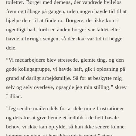
toilettet. Borger med demens, der vandrede hvileløs
frem og tilbage på gangen, uden nogen havde tid til at
hjælpe dem til at finde ro. Borgere, der ikke kom i
ugentligt bad, fordi en anden borger var faldet eller
havde afføring i sengen, så der ikke var tid til begge
dele.
”Vi medarbejdere blev stressede, glemte ting, og den
gode kollegagruppe, vi havde haft, gik i opløsning på
grund af dårligt arbejdsmiljø. Så for at beskytte mig
selv og selv overleve, opsagde jeg min stilling,” skrev
Lillian.
”Jeg sendte mailen dels for at dele mine frustrationer
og dels for at give hende et indblik i de helt basale
behov, vi ikke kan opfylde, så hun ikke senere kunne
komme og sige, at hun ikke vidste noget,” siger