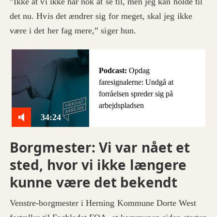
”Ikke at vi ikke har nok at se til, men jeg kan holde til
det nu. Hvis det ændrer sig for meget, skal jeg ikke
være i det her fag mere,” siger hun.
Podcast:
Opdag
faresignalerne: Undgå at
forråelsen spreder sig på
arbejdspladsen
34:24
Borgmester: Vi var nået et
sted, hvor vi ikke længere
kunne være det bekendt
Venstre-borgmester i Herning Kommune Dorte West